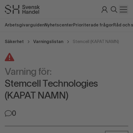
Arbetsgivarguiden
Nyhetscenter
Prioriterade frågor
Råd och 
Säkerhet
Varningslistan
Stemcell (KAPAT NAMN)
Varning för:
Stemcell Technologies
(KAPAT NAMN)
0