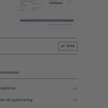
Dela
nformation
ngslistan
rier för publicering