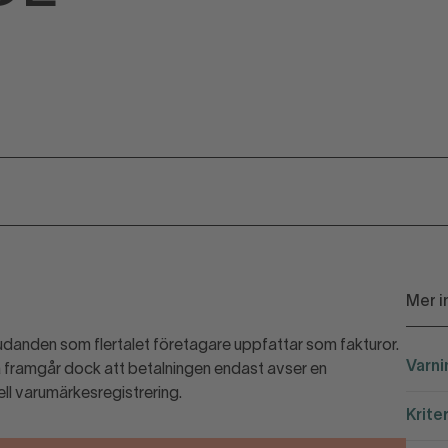
Mer i
en som flertalet företagare uppfattar som fakturor.
Varni
a framgår dock att betalningen endast avser en
iell varumärkesregistrering.
Krite