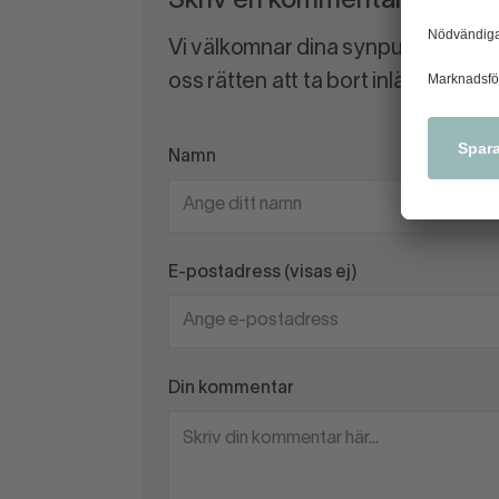
Skriv en kommentar
Vi välkomnar dina synpunkter och
oss rätten att ta bort inlägg som 
Namn
E-postadress (visas ej)
Din kommentar