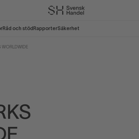
or
Råd och stöd
Rapporter
Säkerhet
 WORLDWIDE
RKS
DE