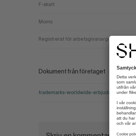
F-skatt
Moms
Registrerat för arbetsgivaravgift
Dokument från företaget
trademarks-worldwide-erbjudande.png