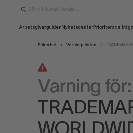
Arbetsgivarguiden
Nyhetscenter
Prioriterade fråg
Säkerhet
Varningslistan
TRADEMARKS
Varning för:
TRADEMA
WORLDWI