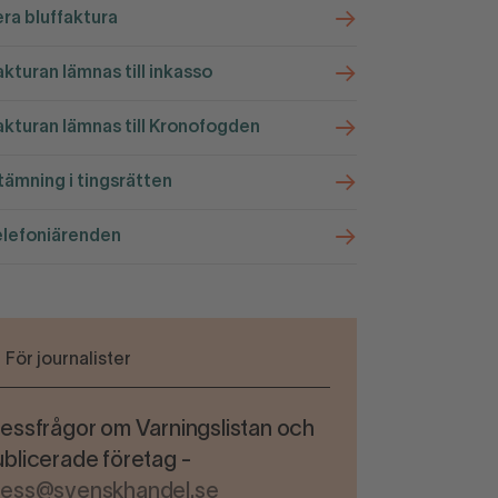
ra bluffaktura
kturan lämnas till inkasso
kturan lämnas till Kronofogden
ämning i tingsrätten
elefoniärenden
För journalister
essfrågor om Varningslistan och
blicerade företag -
ress@svenskhandel.se