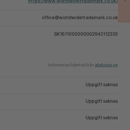
https://www.worldwidetrademark.co.uk/
office@worldwidetrademark.co.uk
SK1611000000002943112330
Information hämtad från
allabolag.se
Uppgift saknas
Uppgift saknas
Uppgift saknas