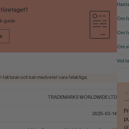
Hante
r företaget?
Om fa
år guide
Om fa
ra
Om st
Vid t
 fakturan och kan medvetet vara felaktiga.
TRADEMARKS WORLDWIDE LTD
Pr
2025-03-14
pu
p