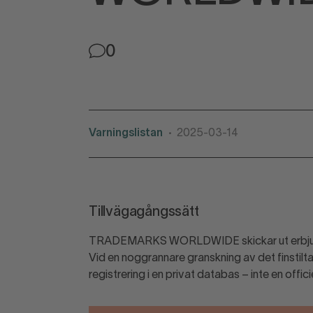
0
Varningslistan
2025-03-14
•
Tillvägagångssätt
TRADEMARKS WORLDWIDE skickar ut erbjudand
Vid en noggrannare granskning av det finstilt
registrering i en privat databas – inte en offic