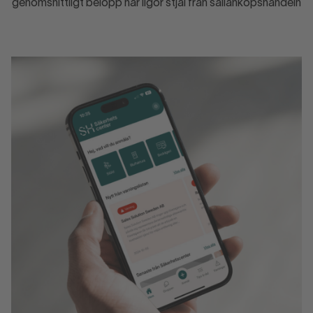
genomsnittligt belopp när ligor stjäl från sällanköpshandeln