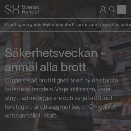
Arbetsgivarguiden
Nyhetscenter
Prioriterade frågor
Råd och 
Säkerhetsveckan -
anmäl alla brott
Organiserad brottslighet är ett av de största
hoten mot handeln. Varje infiltration, varje
utnyttjad möjliggörare och varje brott mot
företagare är ett slag mot både näringslivet
och samhället i stort.