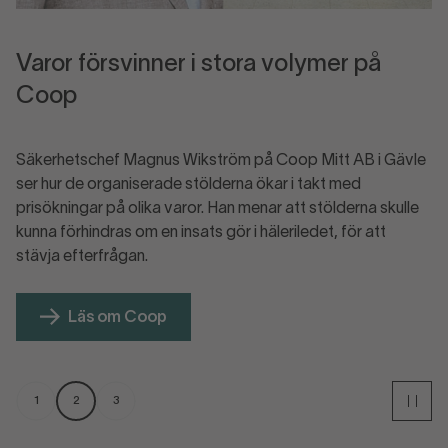
Varor försvinner i stora volymer på
A
Coop
ä
Säkerhetschef Magnus Wikström på Coop Mitt AB i Gävle
Or
la
ser hur de organiserade stölderna ökar i takt med
lö
t
prisökningar på olika varor. Han menar att stölderna skulle
mä
kunna förhindras om en insats gör i häleriledet, för att
Läs om Coop
1
2
3