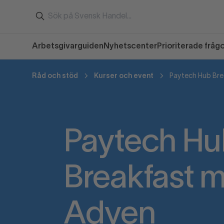
Arbetsgivarguiden
Nyhetscenter
Prioriterade fråg
Råd och stöd
Kurser och event
Paytech Hub Bre
Paytech Hu
Breakfast 
Adyen