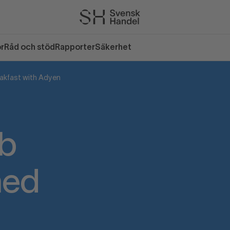
or
Råd och stöd
Rapporter
Säkerhet
akfast with Adyen
b
med