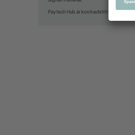
digitalt material.
Paytech Hub är kostnadsfritt för Svens