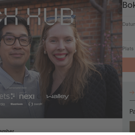
Bok
Datum
Plats
P
ptember