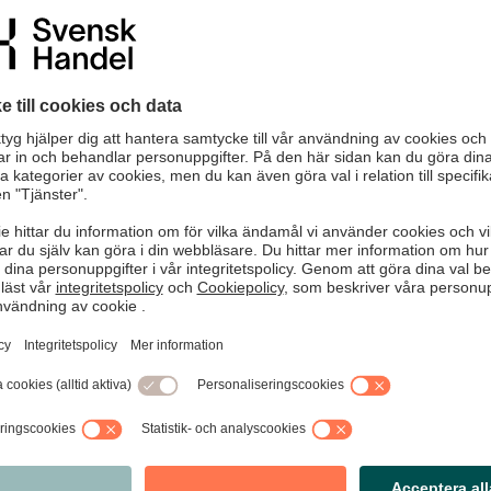
edrägerierna är mer sofistikerade, mer skalbara — och
om retailer. Men vem bär egentligen notan när attacken
leverantör och konsumenten?
handelns mest underdiskuterade maktproblem. Välkommen
en.
nds.
Hus, Regeringsgatan 60.
b
 retailers and brands med intresse för betalfrågor.
, fysiska frukostträffar och tillgång till exklusivt