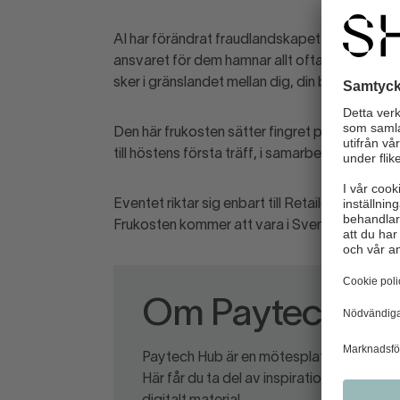
AI har förändrat fraudlandskapet i grunden. B
ansvaret för dem hamnar allt oftare hos dig s
sker i gränslandet mellan dig, din betalnings
Den här frukosten sätter fingret på ett av 
till höstens första träff, i samarbete med Ady
Eventet riktar sig enbart till Retailers and Bra
Frukosten kommer att vara i Svensk Handels 
Om Paytech Hu
Paytech Hub är en mötesplats för dig inom
Här får du ta del av inspiration och trender