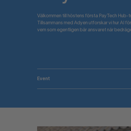
Välkommen till höstens första PayTech Hub-t
Tillsammans med Adyen utforskar vi hur AI f
vem som egentligen bär ansvaret när bedrägerie
Event