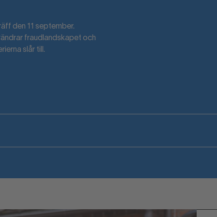
räff den 11 september.
örändrar fraudlandskapet och
rna slår till.