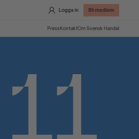
Logga in
Bli medlem
Press
Kontakt
Om Svensk Handel
11