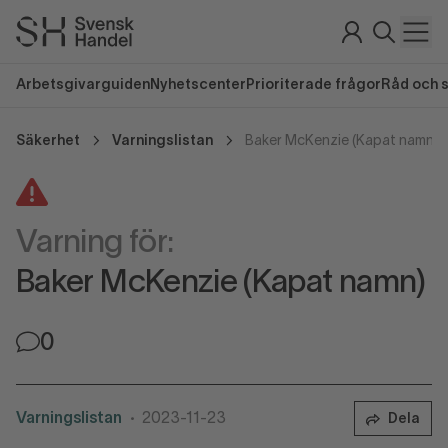
Arbetsgivarguiden
Nyhetscenter
Prioriterade frågor
Råd och 
Säkerhet
Varningslistan
Baker McKenzie (Kapat namn)
Varning för:
Baker McKenzie (Kapat namn)
0
Varningslistan
2023-11-23
Dela
•