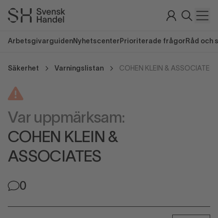
Arbetsgivarguiden
Nyhetscenter
Prioriterade frågor
Råd och 
Säkerhet
Varningslistan
COHEN KLEIN & ASSOCIATES
Var uppmärksam:
COHEN KLEIN &
ASSOCIATES
0