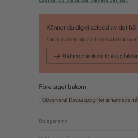
Läs mer om hur du kan hantera det här!
Känner du dig vilseledd av det hä
Läs mer om hur du bör hantera fakturan i v
Så hanterar du en felaktig faktu
Företaget bakom
Observera! Dessa uppgifter är hämtade från
Bolagsnamn