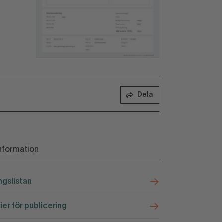
Dela
nformation
ngslistan
rier för publicering