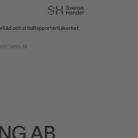
or
Råd och stöd
Rapporter
Säkerhet
ERTISING AB
ING AB