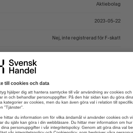
Aktiebolag
2023-05-22
Nej, inte registrerad för F-skatt
Nej
Nej
pg