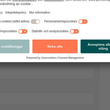
 kommentarer. Observera att vi förbehåller
vi bedömer som olämpliga.