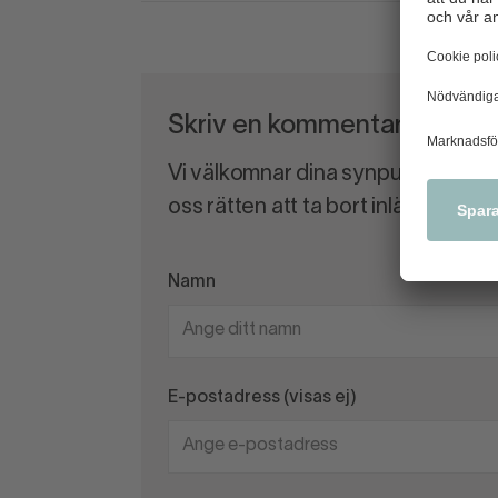
Skriv en kommentar
Vi välkomnar dina synpunkter och
oss rätten att ta bort inlägg som 
Namn
E-postadress (visas ej)