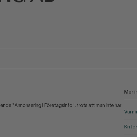
Mer i
nde "Annonsering i Företagsinfo", trots att man inte har
Varni
Krite