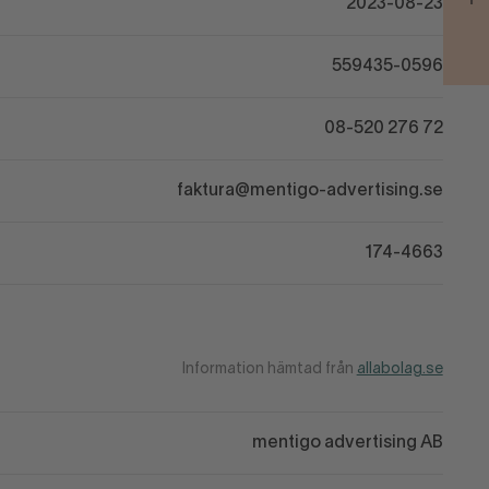
2023-08-23
559435-0596
08-520 276 72
faktura@mentigo-advertising.se
174-4663
Information hämtad från
allabolag.se
mentigo advertising AB