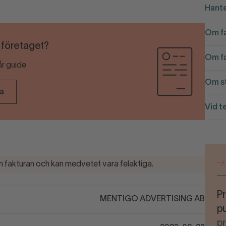
Hante
Om fa
r företaget?
Om fa
år guide
Om st
ra
Vid t
 fakturan och kan medvetet vara felaktiga.
Pr
MENTIGO ADVERTISING AB
pu
p