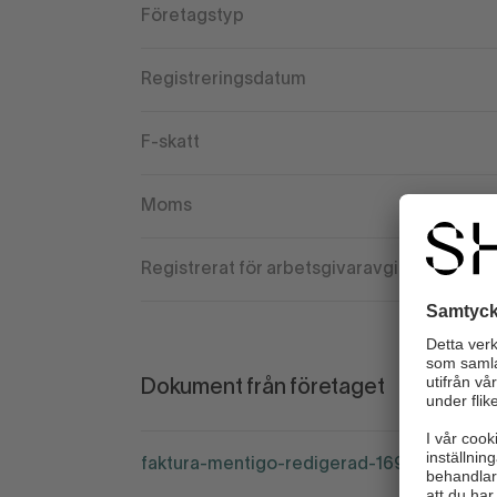
Företagstyp
Registreringsdatum
F-skatt
Moms
Registrerat för arbetsgivaravgift
Dokument från företaget
faktura-mentigo-redigerad-1692800896.j