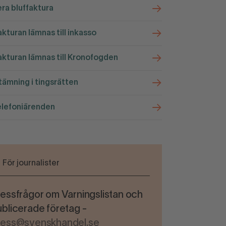
ra bluffaktura
kturan lämnas till inkasso
kturan lämnas till Kronofogden
ämning i tingsrätten
elefoniärenden
För journalister
essfrågor om Varningslistan och
blicerade företag -
ress@svenskhandel.se