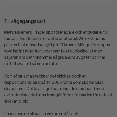
Tillvägagångssätt
Myrdals energi
ringer upp företagare och erbjuder el till
fastpris. Kostnaden för detta är 50öre/kWh exkl moms
plus en fast månadsavgift på 19 kronor. Många företagare
som ingått avtal har under samtalet dubbelkollat med
säljaren om det tillkommer några andra avgifter och har
fått till svar att så inte är fallet.
Kort efter avtalstecknandet skickas dock en
depositionsfaktura på 14,000 kronor som ska betalas
skyndsamt. Detta är inget som nämnts i samband med
avtalstecknandet utan framgår först när kunden får avtalet
skickat till sig.
Läser man de allmänna villkoren står det: