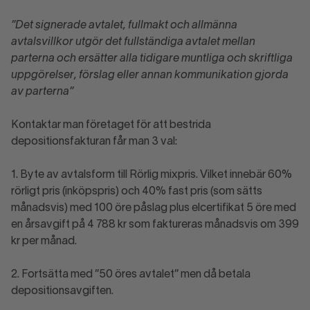
”Det signerade avtalet, fullmakt och allmänna
avtalsvillkor utgör det fullständiga avtalet mellan
parterna och ersätter alla tidigare muntliga och skriftliga
uppgörelser, förslag eller annan kommunikation gjorda
av parterna”
Kontaktar man företaget för att bestrida
depositionsfakturan får man 3 val:
1. Byte av avtalsform till Rörlig mixpris. Vilket innebär 60%
rörligt pris (inköpspris) och 40% fast pris (som sätts
månadsvis) med 100 öre påslag plus elcertifikat 5 öre med
en årsavgift på 4 788 kr som faktureras månadsvis om 399
kr per månad.
2. Fortsätta med ”50 öres avtalet” men då betala
depositionsavgiften.