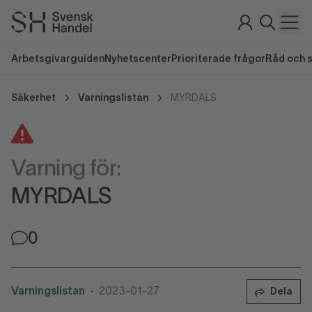
Arbetsgivarguiden
Nyhetscenter
Prioriterade frågor
Råd och 
Säkerhet
Varningslistan
MYRDALS
Varning för:
MYRDALS
0
Varningslistan
2023-01-27
Dela
•