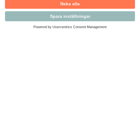
Kontakta Svensk Handel
Vi finns här för dig som medlem
Arbetsrätt och personalfrågor
Medlemskap
Affärsjuridik
Säkerhet och Varningslistan