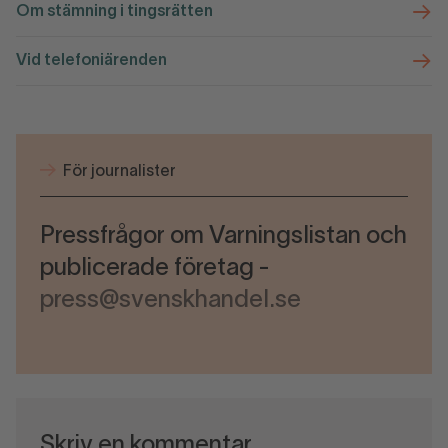
Om stämning i tingsrätten
Vid telefoniärenden
För journalister
Pressfrågor om Varningslistan och
publicerade företag -
press@svenskhandel.se
Skriv en kommentar