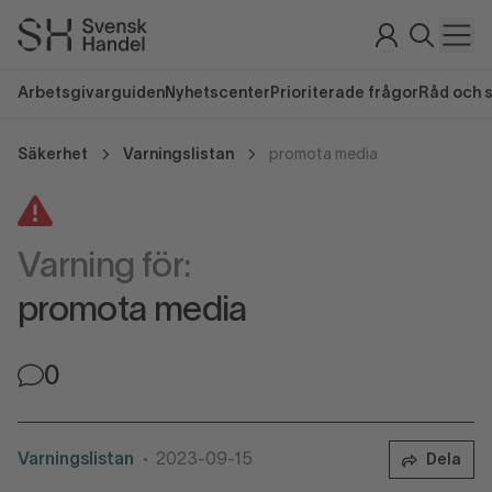
Arbetsgivarguiden
Nyhetscenter
Prioriterade frågor
Råd och 
Säkerhet
Varningslistan
promota media
Varning för:
promota media
0
Varningslistan
2023-09-15
Dela
•