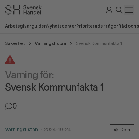
Arbetsgivarguiden
Nyhetscenter
Prioriterade frågor
Råd och 
Säkerhet
Varningslistan
Svensk Kommunfakta 1
Varning för:
Svensk Kommunfakta 1
0
Varningslistan
2024-10-24
Dela
•