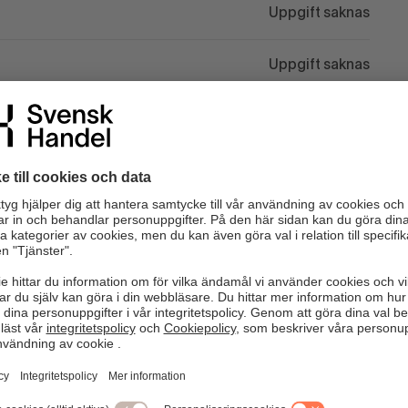
Uppgift saknas
Uppgift saknas
 kommentarer. Observera att vi förbehåller