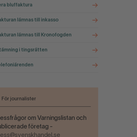
ra bluffaktura
kturan lämnas till inkasso
kturan lämnas till Kronofogden
ämning i tingsrätten
elefoniärenden
För journalister
essfrågor om Varningslistan och
blicerade företag -
ress@svenskhandel.se