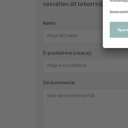
oss rätten att ta bort inlägg som 
Namn
E-postadress (visas ej)
Din kommentar