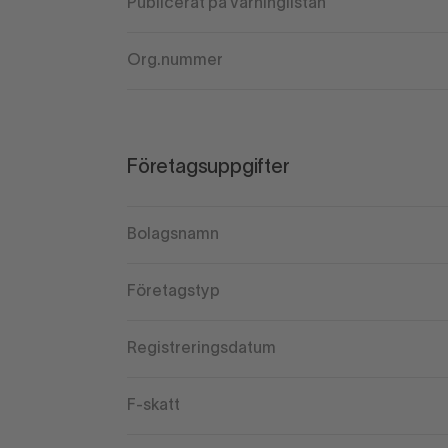
Publicerat på varninglistan
Org.nummer
Företagsuppgifter
Bolagsnamn
Företagstyp
Registreringsdatum
F-skatt