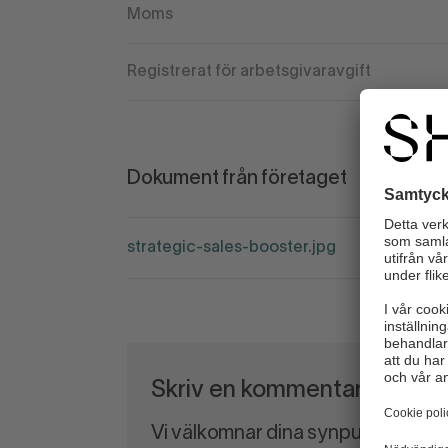
Moms
Registrerat för arbetsgivaravgift
Dokument från företaget
strategic-sales-booster.jpg
Skriv en kommentar
Vi välkomnar dina synpunkter och