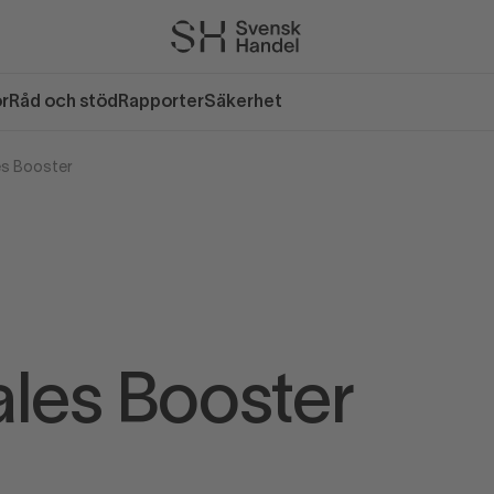
or
Råd och stöd
Rapporter
Säkerhet
es Booster
ales Booster