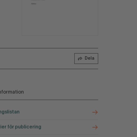
Dela
nformation
ngslistan
rier för publicering