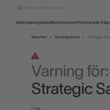
Arbetsgivarguiden
Nyhetscenter
Prioriterade fråg
Säkerhet
Varningslistan
Strategic Sal
Varning för:
Strategic S