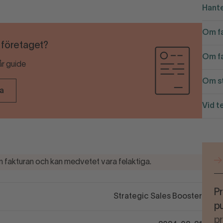
Hante
Om fa
r företaget?
Om fa
år guide
Om st
ra
Vid t
 fakturan och kan medvetet vara felaktiga.
Pr
Strategic Sales Booster
pu
p