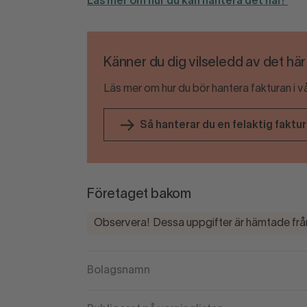
Läs mer om hur du kan hantera det här!
Känner du dig vilseledd av det hä
Läs mer om hur du bör hantera fakturan i v
Så hanterar du en felaktig faktu
Företaget bakom
Observera! Dessa uppgifter är hämtade från
Bolagsnamn