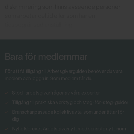
diskriminering som finns avseende personer
som arbetar deltid eller som har en
tidsbegränsad anställning.
Bara för medlemmar
För att få tillgång till Arbetsgivarguiden behöver du vara
medlem och logga in. Som medlem får du:
Stöd i arbetsgivarfrågor av våra experter
Tillgång till praktiska verktyg och steg-för-steg-guider
Branschanpassade kollektivavtal som underlättar för
dig
Nyhetsbrevet Arbetsgivarnytt med senaste nytt inom