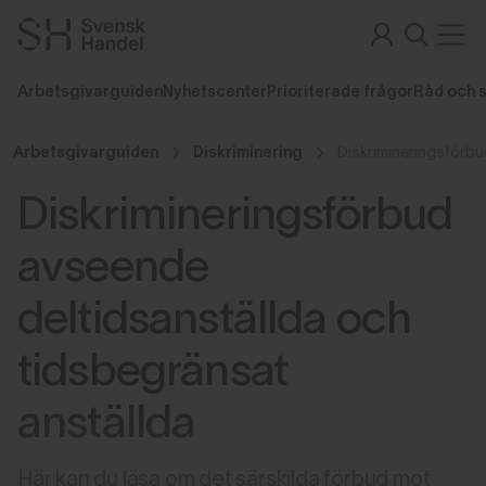
Arbetsgivarguiden
Nyhetscenter
Prioriterade frågor
Råd och 
Arbetsgivarguiden
Diskriminering
Diskrimineringsförbud
avseende
deltidsanställda och
tidsbegränsat
anställda
Här kan du läsa om det särskilda förbud mot