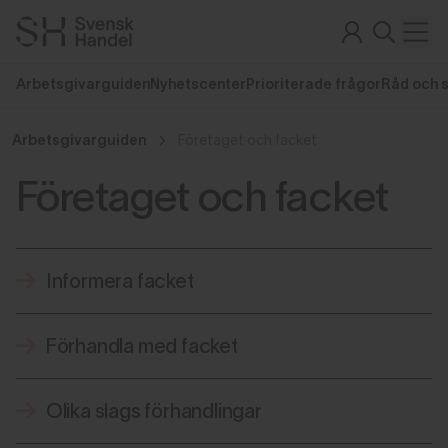
Arbetsgivarguiden
Nyhetscenter
Prioriterade frågor
Råd och 
Arbetsgivarguiden
Företaget och facket
Företaget och facket
Informera facket
Förhandla med facket
Olika slags förhandlingar