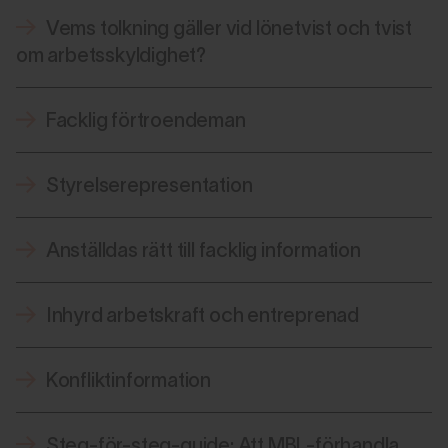
Vems tolkning gäller vid lönetvist och tvist
om arbetsskyldighet?
Facklig förtroendeman
Styrelserepresentation
Anställdas rätt till facklig information
Inhyrd arbetskraft och entreprenad
Konfliktinformation
Steg-för-steg-guide: Att MBL-förhandla