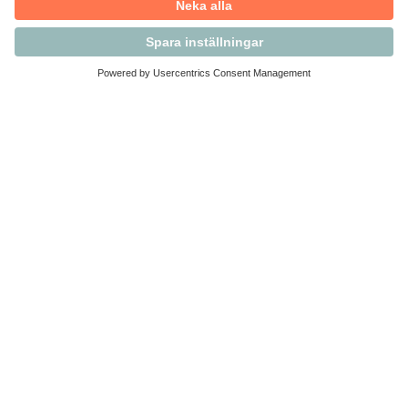
Kontakta Svensk Handel
Vi finns här för dig som medlem
Arbetsrätt och personalfrågor
Medlemskap
Affärsjuridik