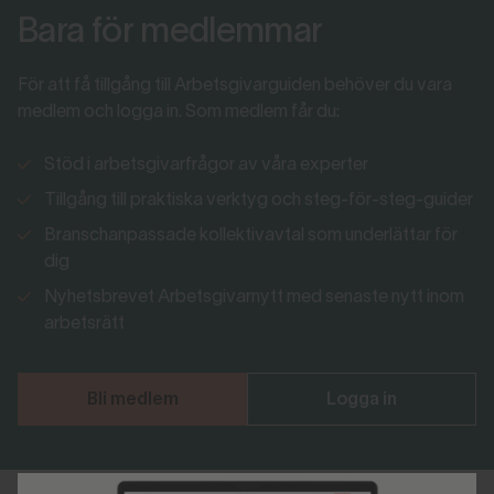
Bara för medlemmar
För att få tillgång till Arbetsgivarguiden behöver du vara
medlem och logga in. Som medlem får du:
Stöd i arbetsgivarfrågor av våra experter
Tillgång till praktiska verktyg och steg-för-steg-guider
Branschanpassade kollektivavtal som underlättar för
dig
Nyhetsbrevet Arbetsgivarnytt med senaste nytt inom
arbetsrätt
Bli medlem
Logga in