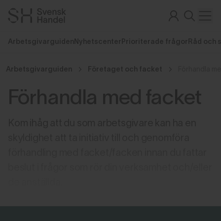
Arbetsgivarguiden
Nyhetscenter
Prioriterade frågor
Råd och 
Arbetsgivarguiden
Företaget och facket
Förhandla me
Förhandla med facket
Kom ihåg att du som arbetsgivare kan ha en
skyldighet att ta initiativ till och genomföra
förhandling med facket/facken innan du fattar
beslut i frågor som rör din verksamhet och/eller
de anställda.