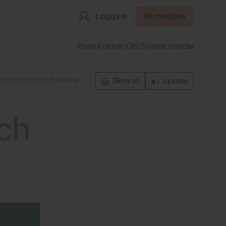
Logga in
Bli medlem
Press
Kontakt
Om Svensk Handel
utrustning och maskiner
Skriv ut
Lyssna
ch