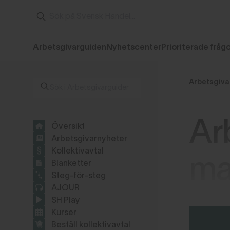
Arbetsgivarguiden
Nyhetscenter
Prioriterade fråg
Arbetsgiva
Ar
Översikt
Arbetsgivarnyheter
Kollektivavtal
ma
Blanketter
Steg-för-steg
AJOUR
SH Play
Kurser
Beställ kollektivavtal