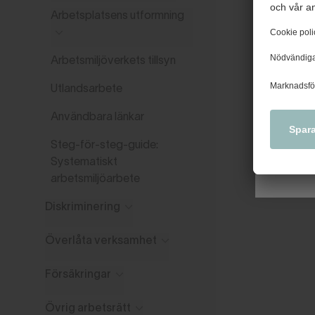
Väl
Arbetsplatsens utformning
Nytt u
tidiga
Arbetsmiljöverkets tillsyn
kollek
Utlandsarbete
Användbara länkar
Steg-för-steg-guide:
Systematiskt
arbetsmiljöarbete
Diskriminering
Överlåta verksamhet
Försäkringar
Övrig arbetsrätt