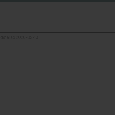
pdaterad 2026-02-10