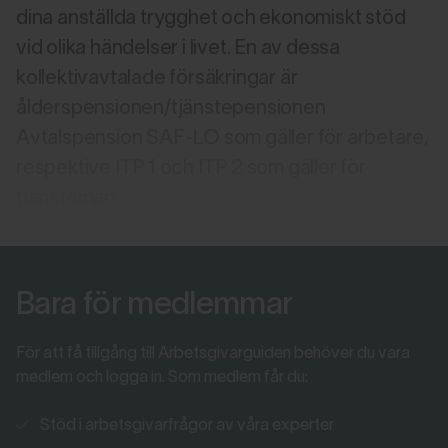
dina anställda trygghet och ekonomiskt stöd
vid olika händelser i livet. En av dessa
kollektivavtalade försäkringar är
ålderspensionen/tjänstepensionen
Avtalspension SAF-LO som gäller för arbetare,
respektive ITP 1 och ITP 2 som gäller för
tjänstemän.
Bara för medlemmar
För att få tillgång till Arbetsgivarguiden behöver du vara
medlem och logga in. Som medlem får du:
Stöd i arbetsgivarfrågor av våra experter