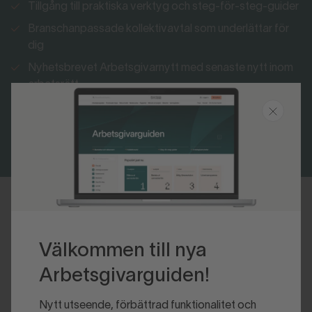
Tillgång till praktiska verktyg och steg-för-steg-guider
Branschanpassade kollektivavtal som underlättar för
dig
Nyhetsbrevet Arbetsgivarnytt med senaste nytt inom
arbetsrätt
Bli medlem
Logga in
Senast uppdaterad 2020-04-20
Välkommen till nya
Arbetsgivarguiden!
Nytt utseende, förbättrad funktionalitet och