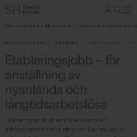
Arbetsgivarguiden
Nyhetscenter
Prioriterade frågor
Råd och 
Arbetsgivarguiden
Anställning
Etableringsjobb – för
anställning av
nyanlända och
långtidsarbetslösa
Etableringsjobb är en kollektivavtalad
tidsbegränsad anställning som kan användas