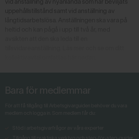
vid anställning av nyanlända som har beviljats
uppehållstillstånd samt vid anställning av
långtidsarbetslösa. Anställningen ska vara på
heltid och kan pågå i upp till två år, med
avsikten att den ska leda till en
tillsvidareanställning. Läs mer och se om ditt
kollektivavtal omfattas här nedan.
Bara för medlemmar
För att få tillgång till Arbetsgivarguiden behöver du vara
medlem och logga in. Som medlem får du:
Stöd i arbetsgivarfrågor av våra experter
Tillgång till praktiska verktyg och steg-för-steg-guider