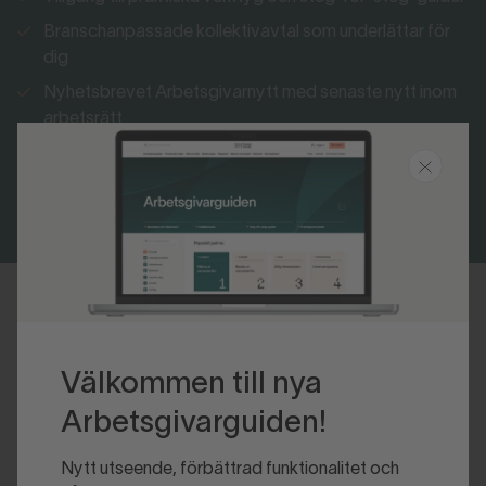
Branschanpassade kollektivavtal som underlättar för
dig
Nyhetsbrevet Arbetsgivarnytt med senaste nytt inom
arbetsrätt
Bli medlem
Logga in
Senast uppdaterad 2026-03-02
Välkommen till nya
Arbetsgivarguiden!
Nytt utseende, förbättrad funktionalitet och