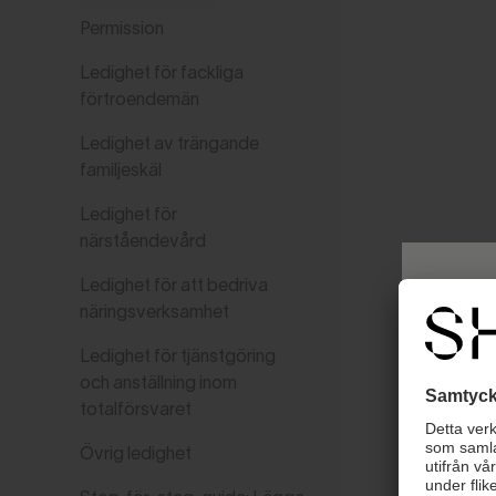
Permission
Ledighet för fackliga
förtroendemän
Ledighet av trängande
familjeskäl
Ledighet för
närståendevård
Ledighet för att bedriva
näringsverksamhet
Ledighet för tjänstgöring
och anställning inom
totalförsvaret
Övrig ledighet