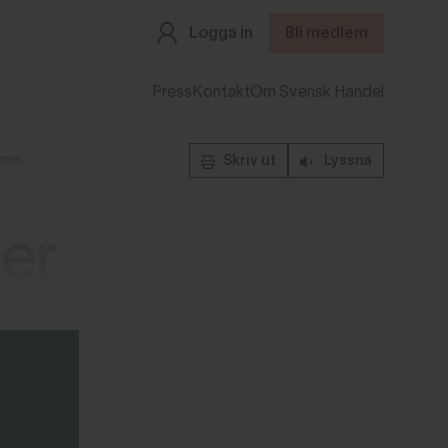
Logga in
Bli medlem
Press
Kontakt
Om Svensk Handel
rmer
Skriv ut
Lyssna
mer