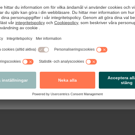
kommen till nya Arbetsgivarguiden!
tseende, förbättrad funktionalitet och några nya funktioner sa
re praktiska steg-för-steg-guider, blanketter anpassade efter
tivavtal och nyheter med det senaste inom arbetsrätt.
Nästa