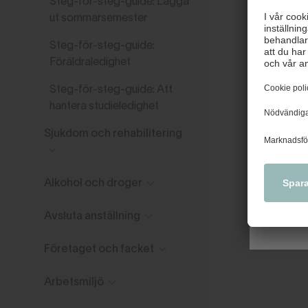
Steg-för-steg-guide: Lägga
ut sommarsemester
Steg-för-steg-guide:
Föräldraledighet
Väl
Steg-för-steg-guide: Att
Nytt u
hantera studieledighet
tidiga
kollek
Sjukdom och rehabilitering
Alkohol och droger
Avsluta anställning
Företaget och facket
Arbetsmiljö