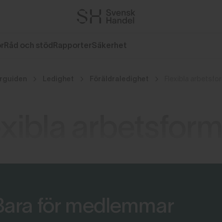
or
Råd och stöd
Rapporter
Säkerhet
rguiden
Ledighet
Föräldraledighet
Flexibla arbetsfo
exibla arbetsfor
Bara för medlemmar