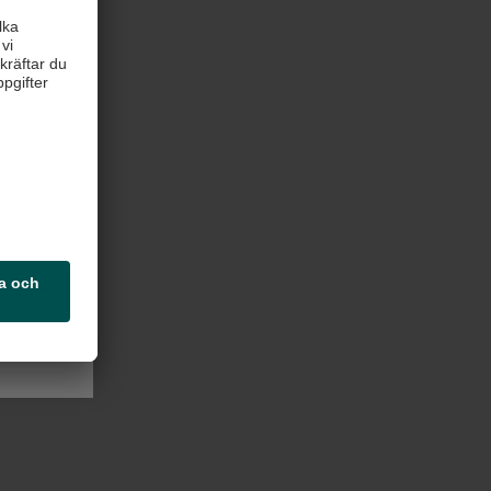
mt som