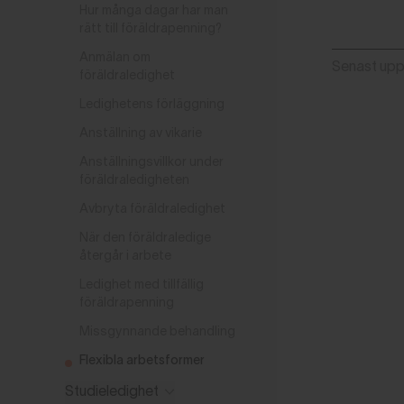
Hur många dagar har man
rätt till föräldrapenning?
Anmälan om
Senast up
föräldraledighet
Ledighetens förläggning
Anställning av vikarie
Anställningsvillkor under
föräldraledigheten
Avbryta föräldraledighet
När den föräldraledige
återgår i arbete
Ledighet med tillfällig
föräldrapenning
Missgynnande behandling
Flexibla arbetsformer
Studieledighet