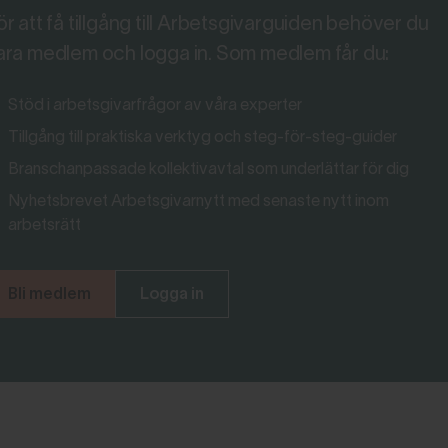
ör att få tillgång till Arbetsgivarguiden behöver du
ara medlem och logga in. Som medlem får du:
Stöd i arbetsgivarfrågor av våra experter
Tillgång till praktiska verktyg och steg-för-steg-guider
Branschanpassade kollektivavtal som underlättar för dig
Nyhetsbrevet Arbetsgivarnytt med senaste nytt inom
arbetsrätt
Bli medlem
Logga in