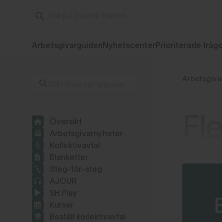
Arbetsgivarguiden
Nyhetscenter
Prioriterade fråg
Arbetsgiva
Fl
Översikt
Arbetsgivarnyheter
Kollektivavtal
Blanketter
Steg-för-steg
AJOUR
SH Play
Kurser
Beställ kollektivavtal