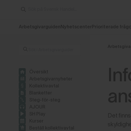
Arbetsgivarguiden
Nyhetscenter
Prioriterade fråg
Arbetsgiva
In
Översikt
Arbetsgivarnyheter
Kollektivavtal
ans
Blanketter
Steg-för-steg
AJOUR
SH Play
Det finn
Kurser
skyldighe
Beställ kollektivavtal