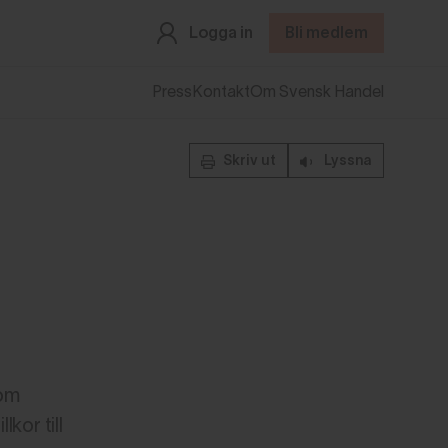
Logga in
Bli medlem
Press
Kontakt
Om Svensk Handel
Skriv ut
Lyssna
 om
kor till