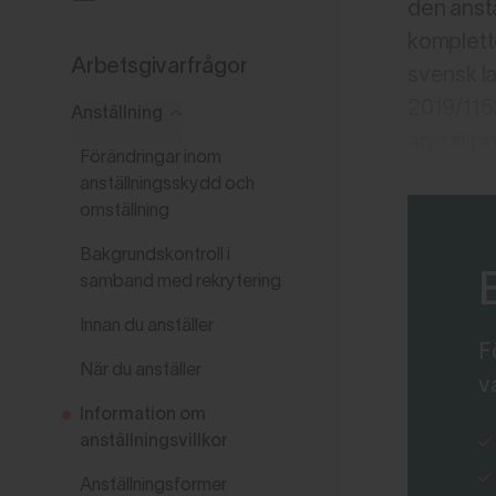
den anstä
komplette
Arbetsgivarfrågor
svensk la
2019/115
Anställning
anställni
Förändringar inom
anställningsskydd och
omställning
Bakgrundskontroll i
samband med rekrytering
Innan du anställer
F
När du anställer
v
Information om
anställningsvillkor
Anställningsformer