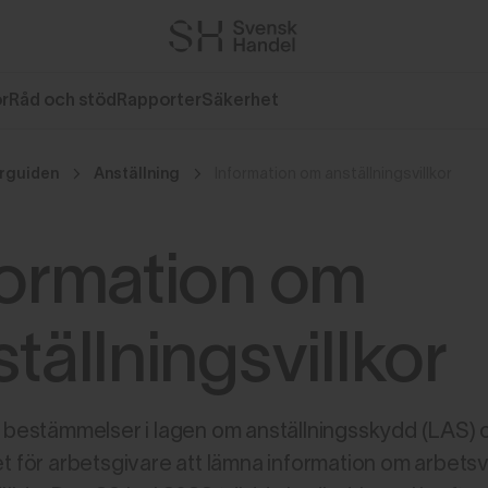
or
Råd och stöd
Rapporter
Säkerhet
rguiden
Anställning
Information om anställningsvillkor
formation om
tällningsvillkor
s bestämmelser i lagen om anställningsskydd (LAS)
t för arbetsgivare att lämna information om arbetsvill