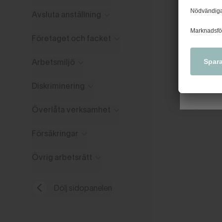
Nytt u
tidiga
Avsluta anställning
kollek
Företaget och facket
Arbetsmiljö
Diskriminering
Överlåta verksamhet
Försäkringar
Övrig arbetsrätt
Dölj sidopanelen