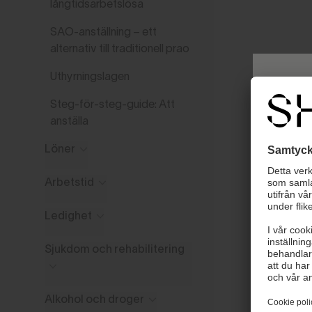
långtidsarbetslösa
SAO-anställning – ett
alternativ till traditionell prao
Uthyrningslagen
Steg-för-steg-guide: Att
anställa
Löner
Arbetstid
Ledighet
Sjukdom och rehabilitering
Väl
Alkohol och droger