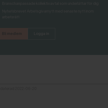
Branschanpassade kollektivavtal som underlättar för dig
Nyhetsbrevet Arbetsgivarnytt med senaste nytt inom
arbetsrätt
Bli medlem
Logga in
pdaterad 2022-06-20