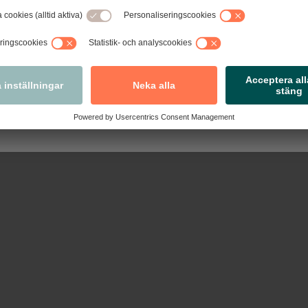
tseende, förbättrad funktionalitet och några nya funktioner sa
re praktiska steg-för-steg-guider, blanketter anpassade efter
tivavtal och nyheter med det senaste inom arbetsrätt.
Nästa