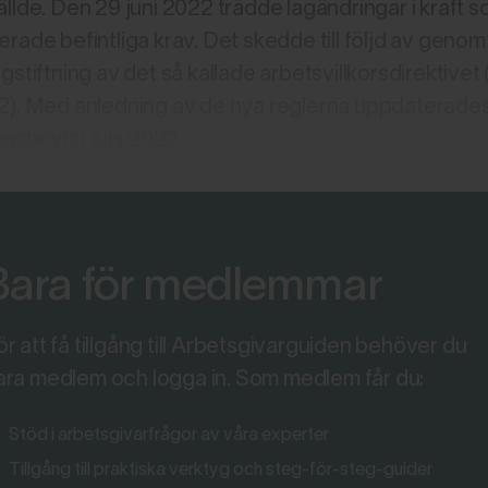
llde. Den 29 juni 2022 trädde lagändringar i kraft 
rade befintliga krav. Det skedde till följd av genom
gstiftning av det så kallade arbetsvillkorsdirektivet
2). Med anledning av de nya reglerna uppdaterade
ngsbevis i juni 2022.
Bara för medlemmar
ör att få tillgång till Arbetsgivarguiden behöver du
ara medlem och logga in. Som medlem får du:
Stöd i arbetsgivarfrågor av våra experter
Tillgång till praktiska verktyg och steg-för-steg-guider