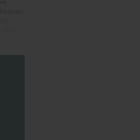
som
förande i
 (EU
s våra