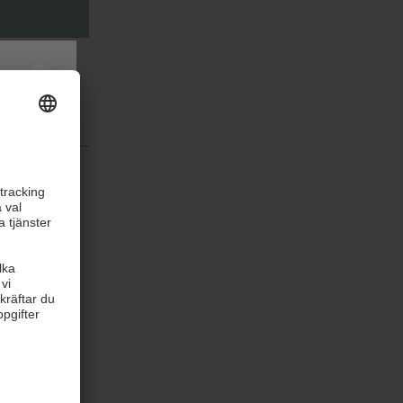
mt som