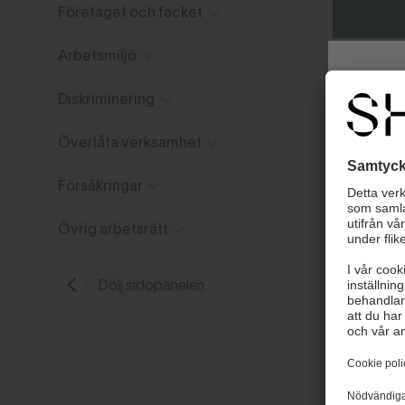
Företaget och facket
Arbetsmiljö
Diskriminering
Överlåta verksamhet
Senast up
Försäkringar
Övrig arbetsrätt
Dölj sidopanelen
Väl
Nytt u
tidiga