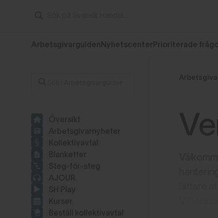
Arbetsgivarguiden
Nyhetscenter
Prioriterade fråg
Arbetsgiva
Ve
Översikt
Arbetsgivarnyheter
Kollektivavtal
Blanketter
Välkomme
Steg-för-steg
hanterin
AJOUR
lättare a
SH Play
Vi hoppas
Kurser
Beställ kollektivavtal