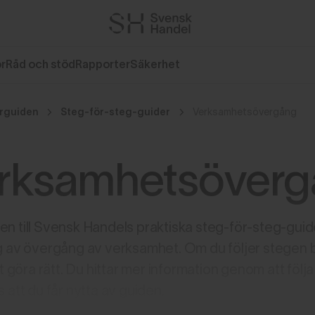
or
Råd och stöd
Rapporter
Säkerhet
rguiden
Steg-för-steg-guider
Verksamhetsövergång
rksamhetsöverg
n till Svensk Handels praktiska steg-för-steg-guid
g av övergång av verksamhet. Om du följer stegen bl
tt göra rätt. Du hittar mer information genom att följa
 att du får nytta av guiden.