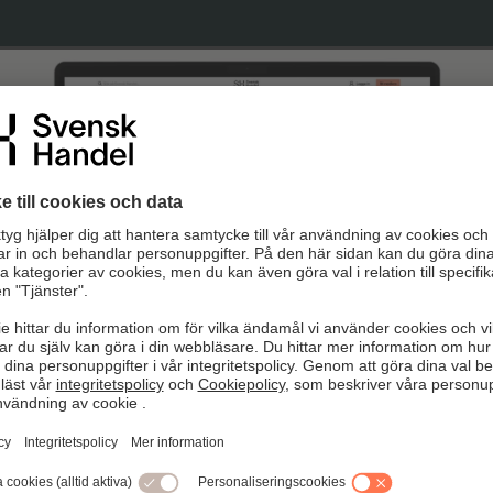
pdaterad 2020-01-17
kommen till nya Arbetsgivarguiden!
tseende, förbättrad funktionalitet och några nya funktioner sa
re praktiska steg-för-steg-guider, blanketter anpassade efter