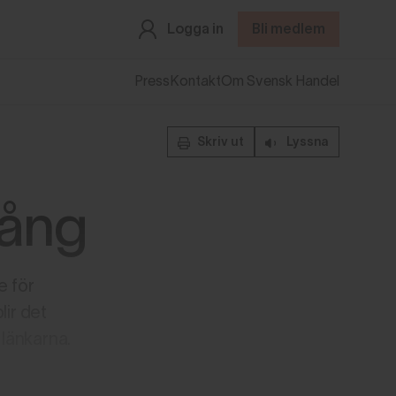
Logga in
Bli medlem
Press
Kontakt
Om Svensk Handel
Skriv ut
Lyssna
ång
e för
ir det
 länkarna.