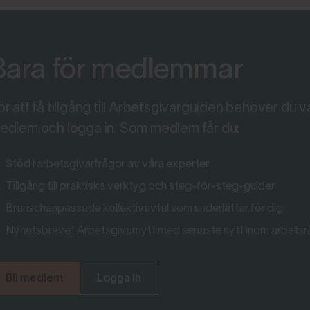
Bara för medlemmar
ör att få tillgång till Arbetsgivarguiden behöver du v
edlem och logga in. Som medlem får du:
Stöd i arbetsgivarfrågor av våra experter
Tillgång till praktiska verktyg och steg-för-steg-guider
Branschanpassade kollektivavtal som underlättar för dig
Nyhetsbrevet Arbetsgivarnytt med senaste nytt inom arbetsr
Bli medlem
Logga in