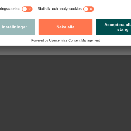
tivavtal och nyheter med det senaste inom arbetsrätt.
Nästa