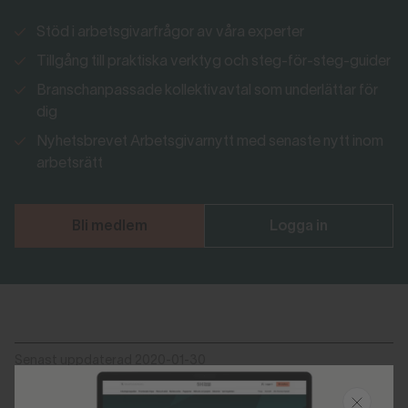
Stöd i arbetsgivarfrågor av våra experter
Tillgång till praktiska verktyg och steg-för-steg-guider
Branschanpassade kollektivavtal som underlättar för
dig
Nyhetsbrevet Arbetsgivarnytt med senaste nytt inom
arbetsrätt
Bli medlem
Logga in
Senast uppdaterad 2020-01-30