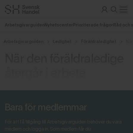
Arbetsgivarguiden
Nyhetscenter
Prioriterade frågor
Råd och 
Arbetsgivarguiden
Ledighet
Föräldraledighet
När
När den föräldraledige
återgår i arbete
Bara för medlemmar
För att få tillgång till Arbetsgivarguiden behöver du vara
medlem och logga in. Som medlem får du: