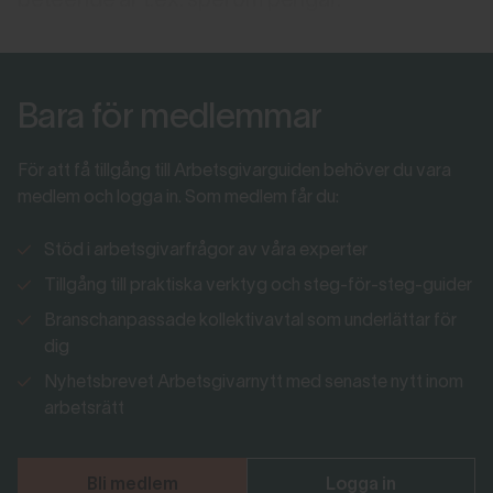
beteende är t.ex. spel om pengar.
Bara för medlemmar
För att få tillgång till Arbetsgivarguiden behöver du vara
medlem och logga in. Som medlem får du:
Stöd i arbetsgivarfrågor av våra experter
Tillgång till praktiska verktyg och steg-för-steg-guider
Branschanpassade kollektivavtal som underlättar för
dig
Nyhetsbrevet Arbetsgivarnytt med senaste nytt inom
arbetsrätt
Bli medlem
Logga in