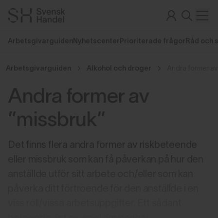
Arbetsgivarguiden
Nyhetscenter
Prioriterade frågor
Råd och 
Arbetsgivarguiden
Alkohol och droger
Andra former av
Andra former av
”missbruk”
Det finns flera andra former av riskbeteende
eller missbruk som kan få påverkan på hur den
anställde utför sitt arbete och/eller som kan
påverka ditt förtroende för den anställde i en
viss roll/vissa arbetsuppgifter. Ett sådant