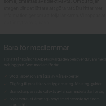
som ej omfattas av kollektivavtal. Om du följer
stegen blir det lättare att göra rätt. Du hittar mer
information genom att följa länkarna. Vi hoppas at
du får nytta av guiden.
Bara för medlemmar
För att få tillgång till Arbetsgivarguiden behöver du vara me
och logga in. Som medlem får du:
Stöd i arbetsgivarfrågor av våra experter
Tillgång till praktiska verktyg och steg-för-steg-guider
Branschanpassade kollektivavtal som underlättar för dig
Nyhetsbrevet Arbetsgivarnytt med senaste nytt inom
arbetsrätt