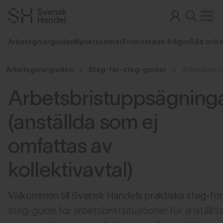
Arbetsgivarguiden
Nyhetscenter
Prioriterade frågor
Råd och 
Arbetsgivarguiden
Steg-för-steg-guider
Arbetsbristuppsägning
(anställda som ej
omfattas av
kollektivavtal)
Välkommen till Svensk Handels praktiska steg-för
steg-guide för arbetsbristsituationer för anställd