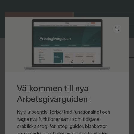
Bli medlem
Logga in
Senast uppdaterad 2022-10-25
Välkommen till nya
Arbetsgivarguiden!
Nytt utseende, förbättrad funktionalitet och
några nya funktioner samt som tidigare
praktiska steg-för-steg-guider, blanketter
anpassade efter kollektivavtal och nyheter