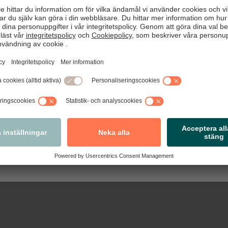
kommen till nya Arbetsgivarguiden!
tseende, förbättrad funktionalitet och några nya funktioner sa
re praktiska steg-för-steg-guider, blanketter anpassade efter
tivavtal och nyheter med det senaste inom arbetsrätt.
Nästa