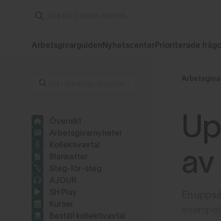
Arbetsgivarguiden
Nyhetscenter
Prioriterade fråg
Arbetsgiva
Up
Översikt
Arbetsgivarnyheter
Kollektivavtal
av
Blanketter
Steg-för-steg
AJOUR
SH Play
En uppsäg
Kurser
exempel n
Beställ kollektivavtal