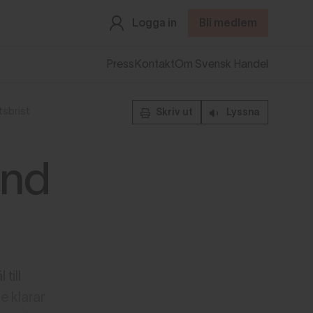
Logga in
Bli medlem
Press
Kontakt
Om Svensk Handel
tsbrist
Skriv ut
Lyssna
und
till
e klarar