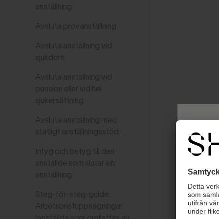
anställning
Avsluta provanställning
Avsluta anställning vid
sjukdom
Avsluta anställning vid
pension eller vid hel
sjukersättning
Avsluta anställning med
statligt anställningsstöd
Intyg och betyg till den
anställde som slutar sin
anställning
Steg-för-steg-guide:
Arbetsbristuppsägningar
(anställda som omfattas av