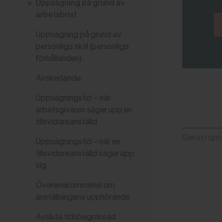
Uppsägning på grund av
arbetsbrist
Uppsägning på grund av
personliga skäl (personliga
förhållanden)
Avskedande
Uppsägningstid – när
arbetsgivaren säger upp en
tillsvidareanställd
Senast up
Uppsägningstid – när en
tillsvidareanställd säger upp
sig
Överenskommelse om
anställningens upphörande
Avsluta tidsbegränsad