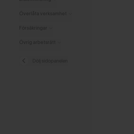
Överlåta verksamhet
Försäkringar
Övrig arbetsrätt
Dölj sidopanelen