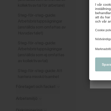
kollektivavtal för arbetare)
Steg-för-steg-guide:
Arbetsbristuppsägningar
Väl
(anställda som omfattas av
Huvudavtalet)
Nytt u
tidiga
Steg-för-steg-guide:
kollek
Arbetsbristuppsägningar
(anställda som ej omfattas
av kollektivavtal)
Steg-för-steg-guide: Att
hantera misskötsamhet
Företaget och facket
Arbetsmiljö
Diskriminering