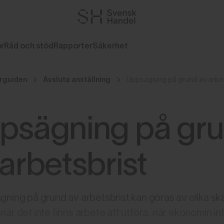
or
Råd och stöd
Rapporter
Säkerhet
rguiden
Avsluta anställning
Uppsägning på grund av arbe
psägning på gr
 arbetsbrist
ning på grund av arbetsbrist kan göras av olika skäl 
är det inte finns arbete att utföra, när ekonomin int