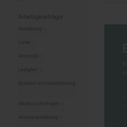
av antale
ska upph
Arbetsgivarfrågor
Anställning
Löner
Arbetstid
F
Ledighet
v
Sjukdom och rehabilitering
Alkohol och droger
Avsluta anställning