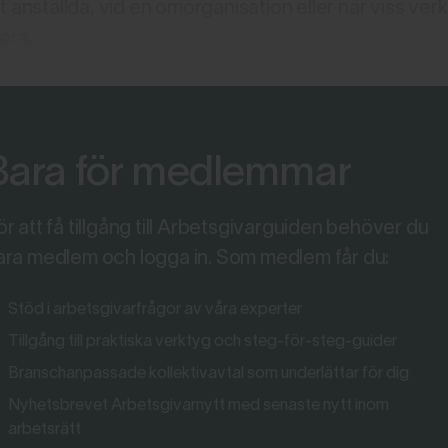
t anställda, vid en omorganisation eller när viss ve
öra.
Bara för medlemmar
ör att få tillgång till Arbetsgivarguiden behöver du
ara medlem och logga in. Som medlem får du:
Stöd i arbetsgivarfrågor av våra experter
Tillgång till praktiska verktyg och steg-för-steg-guider
Branschanpassade kollektivavtal som underlättar för dig
Nyhetsbrevet Arbetsgivarnytt med senaste nytt inom
arbetsrätt