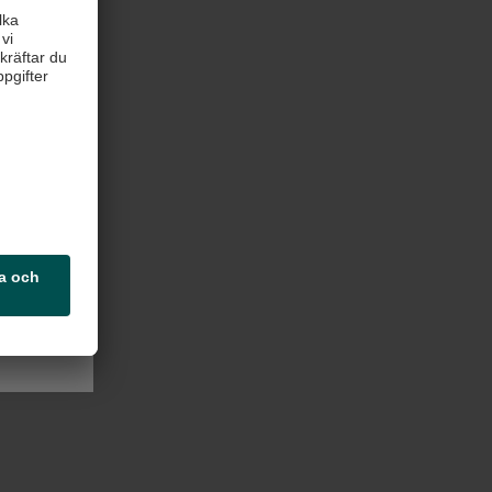
mt som