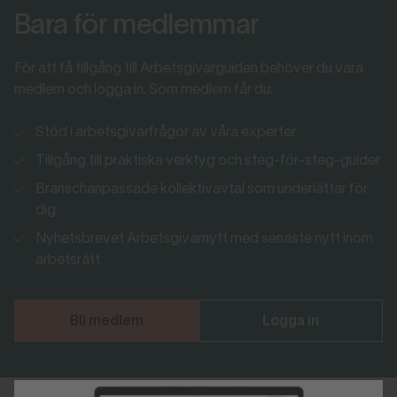
Bara för medlemmar
För att få tillgång till Arbetsgivarguiden behöver du vara
medlem och logga in. Som medlem får du:
Stöd i arbetsgivarfrågor av våra experter
Tillgång till praktiska verktyg och steg-för-steg-guider
Branschanpassade kollektivavtal som underlättar för
dig
Nyhetsbrevet Arbetsgivarnytt med senaste nytt inom
arbetsrätt
Bli medlem
Logga in