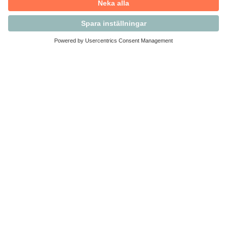
Kontakta Svensk Handel
Vi finns här för dig som medlem
Arbetsrätt och personalfrågor
Medlemskap
Affärsjuridik