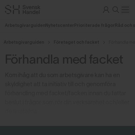
Arbetsgivarguiden
Nyhetscenter
Prioriterade frågor
Råd och 
Arbetsgivarguiden
Företaget och facket
Förhandla me
Förhandla med facket
Kom ihåg att du som arbetsgivare kan ha en
skyldighet att ta initiativ till och genomföra
förhandling med facket/facken innan du fattar
beslut i frågor som rör din verksamhet och/eller
de anställda.