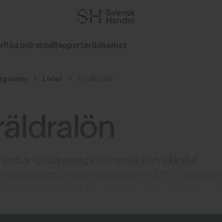
or
Råd och stöd
Rapporter
Säkerhet
rguiden
Löner
Föräldralön
räldralön
som är föräldralediga kan ansöka om så kallat
enningtillägg under sin ledighet via AFA. Tjänstem
rhålla föräldralön från arbetsgivaren under sin ledi