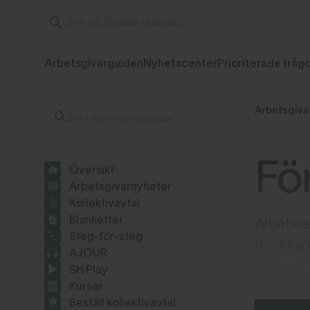
Arbetsgivarguiden
Nyhetscenter
Prioriterade fråg
Arbetsgiva
Fö
Översikt
Arbetsgivarnyheter
Kollektivavtal
Blanketter
Arbetare 
Steg-för-steg
föräldrap
AJOUR
däremot e
SH Play
Kurser
Beställ kollektivavtal