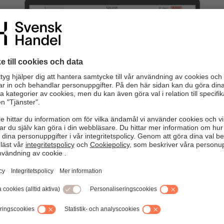
kommen till nya Arbetsgivarguiden!
tseende, förbättrad funktionalitet och några nya funktioner sa
re praktiska steg-för-steg-guider, blanketter anpassade efter
tivavtal och nyheter med det senaste inom arbetsrätt.