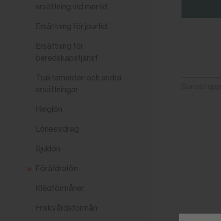
ersättning vid mertid
Ersättning för jourtid
Ersättning för
beredskapstjänst
Traktamenten och andra
Senast up
ersättningar
Helglön
Löneavdrag
Sjuklön
Föräldralön
Klädförmåner
Friskvårdsförmån