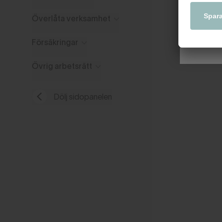
Överlåta verksamhet
Försäkringar
Övrig arbetsrätt
Dölj sidopanelen