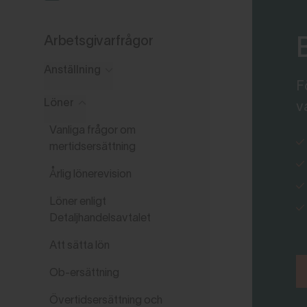
Arbetsgivarfrågor
Anställning
F
Löner
v
Vanliga frågor om
mertidsersättning
Årlig lönerevision
Löner enligt
Detaljhandelsavtalet
Att sätta lön
Ob-ersättning
Övertidsersättning och