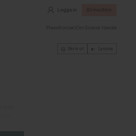
Logga in
Bli medlem
Press
Kontakt
Om Svensk Handel
Skriv ut
Lyssna
än kan
ghet.