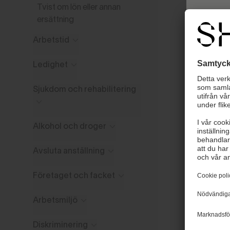
Tvist om lön eller annan
ersättning
Arbetstid
Ledighet
Sjukdom och rehabilitering
Alkohol och droger
Avsluta anställning
Väl
Företaget och facket
Nytt u
tidiga
Arbetsmiljö
kollek
Diskriminering