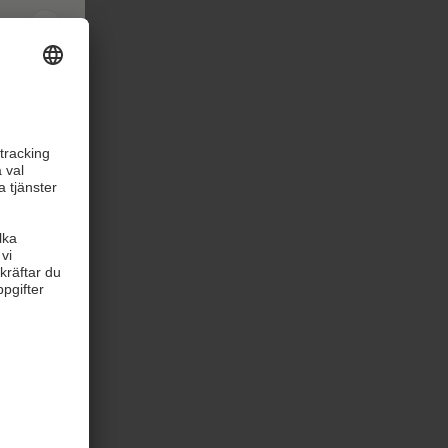
mt som