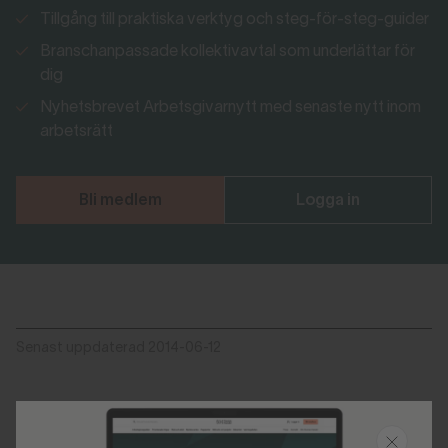
Tillgång till praktiska verktyg och steg-för-steg-guider
Branschanpassade kollektivavtal som underlättar för
dig
Nyhetsbrevet Arbetsgivarnytt med senaste nytt inom
arbetsrätt
Bli medlem
Logga in
Senast uppdaterad 2014-06-12