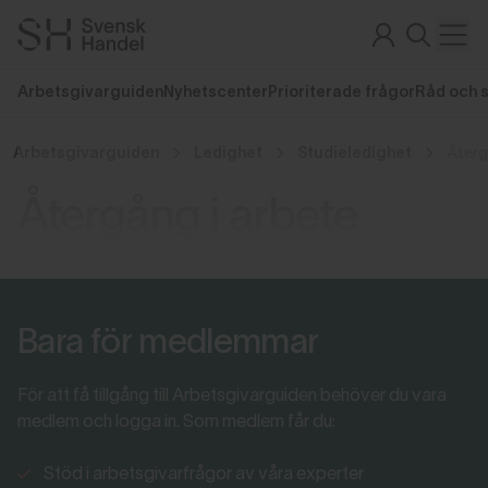
Arbetsgivarguiden
Nyhetscenter
Prioriterade frågor
Råd och 
Arbetsgivarguiden
Ledighet
Studieledighet
Återg
Återgång i arbete
Bara för medlemmar
För att få tillgång till Arbetsgivarguiden behöver du vara
medlem och logga in. Som medlem får du:
Stöd i arbetsgivarfrågor av våra experter