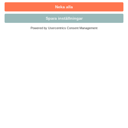
Kontakta Svensk Handel
Vi finns här för dig som medlem
Arbetsrätt och personalfrågor
Medlemskap
Affärsjuridik