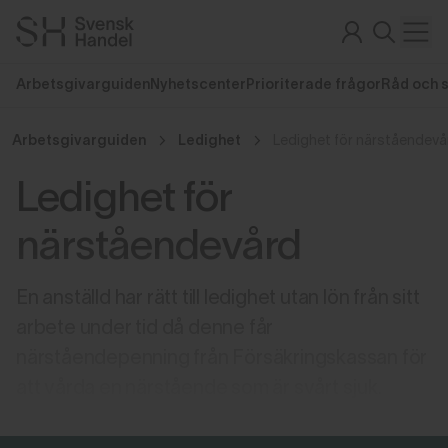
Arbetsgivarguiden
Nyhetscenter
Prioriterade frågor
Råd och 
Arbetsgivarguiden
Ledighet
Ledighet för närståendevå
Ledighet för
närståendevård
En anställd har rätt till ledighet utan lön från sitt
arbete under tid då denne får
närståendepenning från Försäkringskassan för
att vårda en närstående som är svårt sjuk.