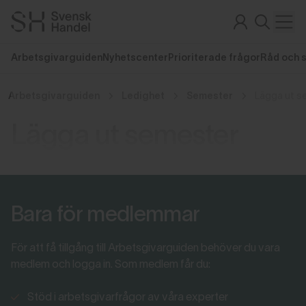
Arbetsgivarguiden
Nyhetscenter
Prioriterade frågor
Råd och 
Arbetsgivarguiden
Ledighet
Semester
Lägga ut s
Lägga ut semester
Bara för medlemmar
För att få tillgång till Arbetsgivarguiden behöver du vara
medlem och logga in. Som medlem får du:
Stöd i arbetsgivarfrågor av våra experter