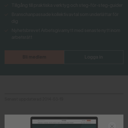
Tillgång till praktiska verktyg och steg-för-steg-guider
Branschanpassade kollektivavtal som underlättar för
dig
Nyhetsbrevet Arbetsgivarnytt med senaste nytt inom
arbetsrätt
Bli medlem
Logga in
Senast uppdaterad 2014-03-19