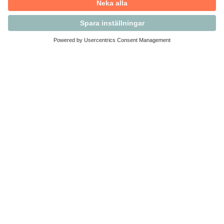
Kontakta Svensk Handel
Vi finns här för dig som medlem
Arbetsrätt och personalfrågor
Medlemskap
Affärsjuridik