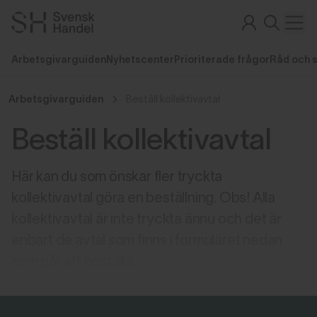
Arbetsgivarguiden
Nyhetscenter
Prioriterade frågor
Råd och 
Arbetsgivarguiden
Beställ kollektivavtal
Beställ kollektivavtal
Här kan du som önskar fler tryckta
kollektivavtal göra en beställning. Obs! Alla
kollektivavtal är inte tryckta ännu och det är
enbart de avtal som finns i formuläret nedan
som går att beställa.