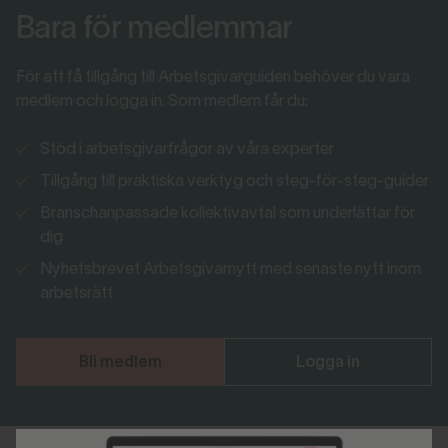
Bara för medlemmar
För att få tillgång till Arbetsgivarguiden behöver du vara
medlem och logga in. Som medlem får du:
Stöd i arbetsgivarfrågor av våra experter
Tillgång till praktiska verktyg och steg-för-steg-guider
Branschanpassade kollektivavtal som underlättar för
dig
Nyhetsbrevet Arbetsgivarnytt med senaste nytt inom
arbetsrätt
Bli medlem
Logga in