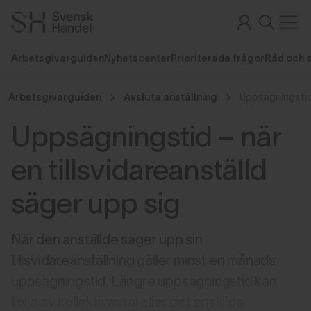
Arbetsgivarguiden
Nyhetscenter
Prioriterade frågor
Råd och 
Arbetsgivarguiden
Avsluta anställning
Uppsägningstid – när
en tillsvidareanställd
säger upp sig
När den anställde säger upp sin
tillsvidareanställning gäller minst en månads
uppsägningstid. Längre uppsägningstid kan
följa av kollektivavtal eller det enskilda