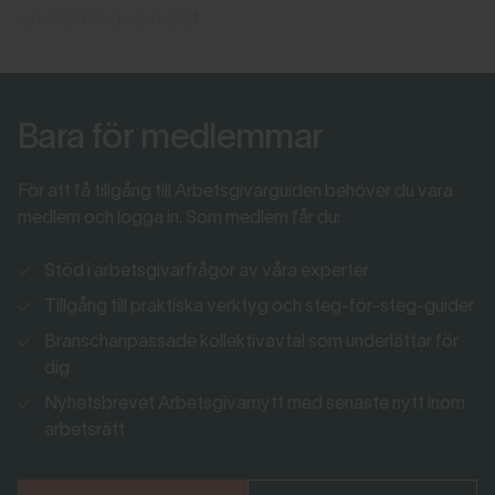
anställningsavtalet.
Bara för medlemmar
För att få tillgång till Arbetsgivarguiden behöver du vara
medlem och logga in. Som medlem får du:
Stöd i arbetsgivarfrågor av våra experter
Tillgång till praktiska verktyg och steg-för-steg-guider
Branschanpassade kollektivavtal som underlättar för
dig
Nyhetsbrevet Arbetsgivarnytt med senaste nytt inom
arbetsrätt