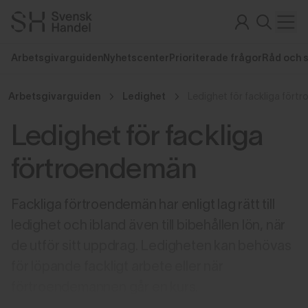
Arbetsgivarguiden
Nyhetscenter
Prioriterade frågor
Råd och 
Arbetsgivarguiden
Ledighet
Ledighet för fackliga för
Ledighet för fackliga
förtroendemän
Fackliga förtroendemän har enligt lag rätt till
ledighet och ibland även till bibehållen lön, när
de utför sitt uppdrag. Ledigheten kan behövas
för löpande fackligt arbete eller när
förtroendemannen går en kurs.