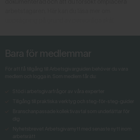
dokumenterad och att du försökt omplacera
arbetstagaren. Här kan du läsa mer om
uppsägning på grund av personliga skäl.
Bara för medlemmar
För att få tillgång till Arbetsgivarguiden behöver du vara
medlem och logga in. Som medlem får du:
Stöd i arbetsgivarfrågor av våra experter
Tillgång till praktiska verktyg och steg-för-steg-guider
Branschanpassade kollektivavtal som underlättar för
dig
Nyhetsbrevet Arbetsgivarnytt med senaste nytt inom
arbetsrätt