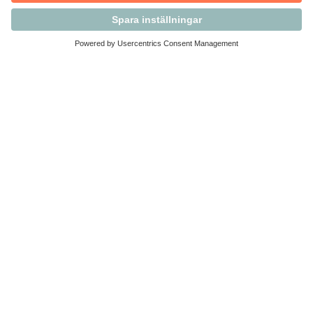
Kontakta Svensk Handel
Vi finns här för dig som medlem
Arbetsrätt och personalfrågor
Medlemskap
Affärsjuridik
Säkerhet och Varningslistan