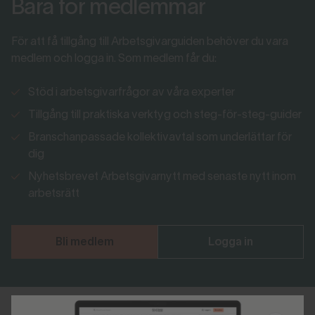
Bara för medlemmar
För att få tillgång till Arbetsgivarguiden behöver du vara
medlem och logga in. Som medlem får du:
Stöd i arbetsgivarfrågor av våra experter
Tillgång till praktiska verktyg och steg-för-steg-guider
Branschanpassade kollektivavtal som underlättar för
dig
Nyhetsbrevet Arbetsgivarnytt med senaste nytt inom
arbetsrätt
Bli medlem
Logga in