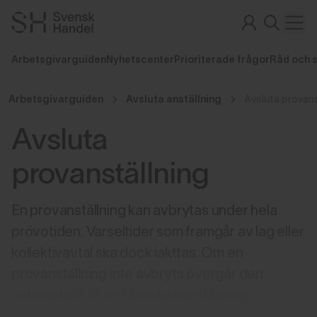
Arbetsgivarguiden
Nyhetscenter
Prioriterade frågor
Råd och 
Arbetsgivarguiden
Avsluta anställning
Avsluta provans
Avsluta
provanställning
En provanställning kan avbrytas under hela
prövotiden. Varseltider som framgår av lag eller
kollektivavtal ska dock iakttas. Om en
provanställning inte avbryts övergår den
automatiskt till en tillsvidareanställning.