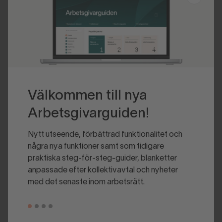
Välkommen till nya
Arbetsgivarguiden!
Nytt utseende, förbättrad funktionalitet och
några nya funktioner samt som tidigare
praktiska steg-för-steg-guider, blanketter
anpassade efter kollektivavtal och nyheter
med det senaste inom arbetsrätt.