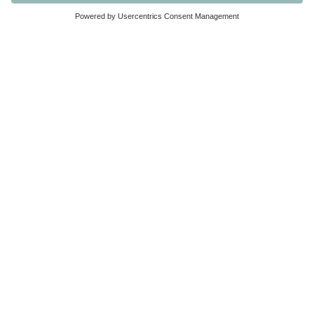
Kontakta Svensk Handel
Vi finns här för dig som medlem
Arbetsrätt och personalfrågor
Medlemskap
Affärsjuridik
Säkerhet och Varningslistan