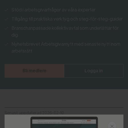
Stöd i arbetsgivarfrågor av våra experter
Tillgång till praktiska verktyg och steg-för-steg-guider
Branschanpassade kollektivavtal som underlättar för
dig
Nyhetsbrevet Arbetsgivarnytt med senaste nytt inom
arbetsrätt
Bli medlem
Logga in
Senast uppdaterad 2026-02-10