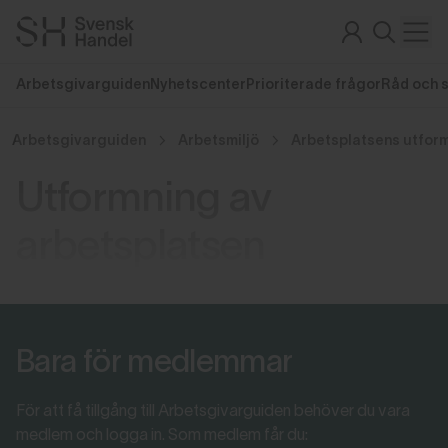
Arbetsgivarguiden
Nyhetscenter
Prioriterade frågor
Råd och 
Arbetsgivarguiden
Arbetsmiljö
Arbetsplatsens utfor
Utformning av
arbetsplatsen
Bara för medlemmar
För att få tillgång till Arbetsgivarguiden behöver du vara
medlem och logga in. Som medlem får du: