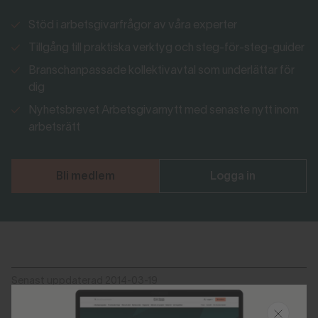
Stöd i arbetsgivarfrågor av våra experter
Tillgång till praktiska verktyg och steg-för-steg-guider
Branschanpassade kollektivavtal som underlättar för
dig
Nyhetsbrevet Arbetsgivarnytt med senaste nytt inom
arbetsrätt
Bli medlem
Logga in
Senast uppdaterad 2014-03-19