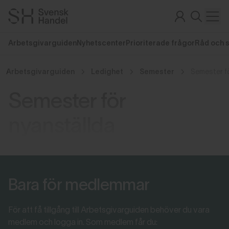
Arbetsgivarguiden
Nyhetscenter
Prioriterade frågor
Råd och 
Arbetsgivarguiden
Ledighet
Semester
Semester f
Semester för
nyanställda
Bara för medlemmar
För att få tillgång till Arbetsgivarguiden behöver du vara
medlem och logga in. Som medlem får du: