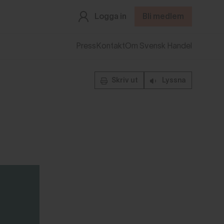
Logga in
Bli medlem
Press
Kontakt
Om Svensk Handel
Skriv ut
Lyssna