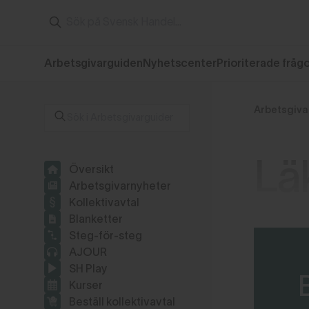
Arbetsgivarguiden
Nyhetscenter
Prioriterade fråg
Arbetsgiva
Lä
Översikt
Arbetsgivarnyheter
Kollektivavtal
Blanketter
Steg-för-steg
AJOUR
SH Play
Kurser
Beställ kollektivavtal