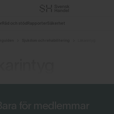
or
Råd och stöd
Rapporter
Säkerhet
rguiden
Sjukdom och rehabilitering
Läkarintyg
karintyg
Bara för medlemmar