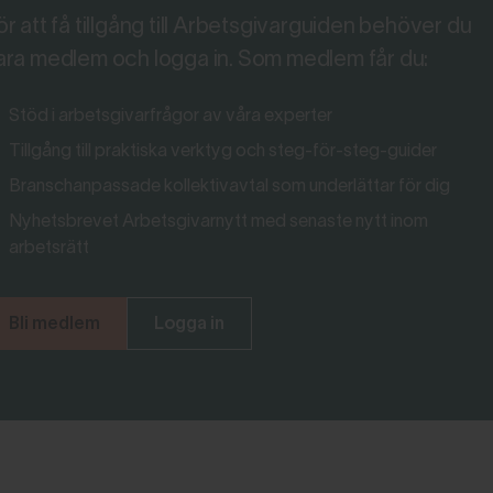
ör att få tillgång till Arbetsgivarguiden behöver du
ara medlem och logga in. Som medlem får du:
Stöd i arbetsgivarfrågor av våra experter
Tillgång till praktiska verktyg och steg-för-steg-guider
Branschanpassade kollektivavtal som underlättar för dig
Nyhetsbrevet Arbetsgivarnytt med senaste nytt inom
arbetsrätt
Bli medlem
Logga in