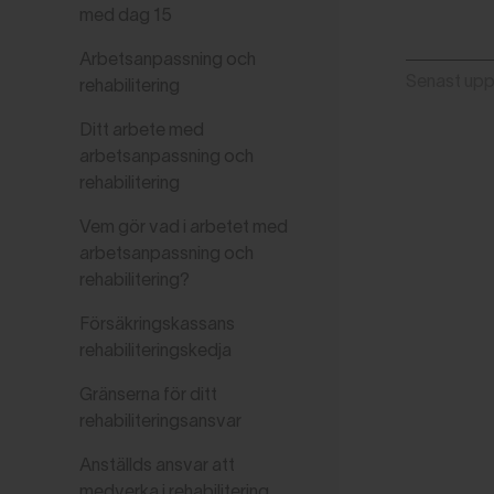
med dag 15
Arbetsanpassning och
Senast up
rehabilitering
Ditt arbete med
arbetsanpassning och
rehabilitering
Vem gör vad i arbetet med
arbetsanpassning och
rehabilitering?
Försäkringskassans
rehabiliteringskedja
Gränserna för ditt
rehabiliteringsansvar
Anställds ansvar att
medverka i rehabilitering