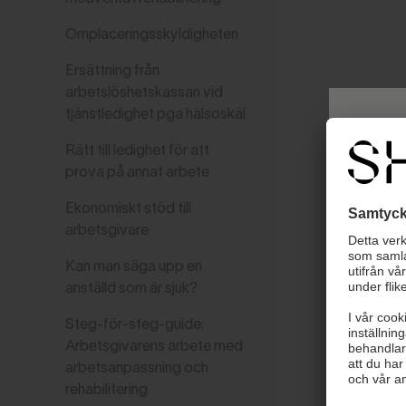
Omplaceringsskyldigheten
Ersättning från
arbetslöshetskassan vid
tjänstledighet pga hälsoskäl
Rätt till ledighet för att
prova på annat arbete
Ekonomiskt stöd till
arbetsgivare
Kan man säga upp en
anställd som är sjuk?
Steg-för-steg-guide:
Arbetsgivarens arbete med
arbetsanpassning och
Väl
rehabilitering