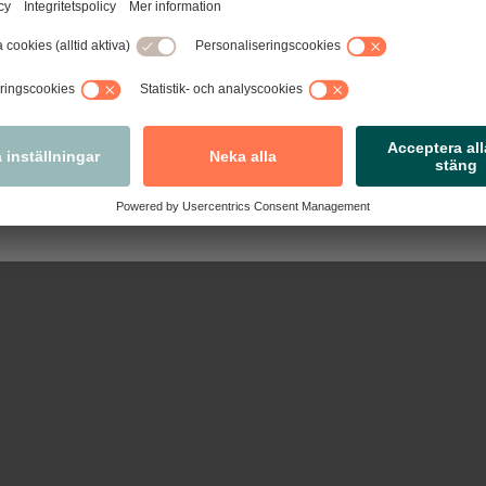
tseende, förbättrad funktionalitet och några nya funktioner sa
re praktiska steg-för-steg-guider, blanketter anpassade efter
tivavtal och nyheter med det senaste inom arbetsrätt.
Nästa