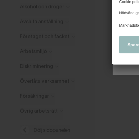
Nytt u
Alkohol och droger
tidiga
kollek
Avsluta anställning
Företaget och facket
Arbetsmiljö
Diskriminering
Överlåta verksamhet
Försäkringar
Övrig arbetsrätt
Dölj sidopanelen