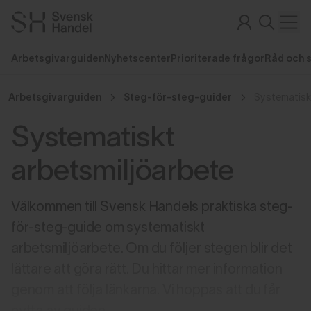
Arbetsgivarguiden
Nyhetscenter
Prioriterade frågor
Råd och 
Arbetsgivarguiden
Steg-för-steg-guider
Systematisk
Systematiskt
arbetsmiljöarbete
Välkommen till Svensk Handels praktiska steg-
för-steg-guide om systematiskt
arbetsmiljöarbete. Om du följer stegen blir det
lättare att göra rätt. Du hittar mer information
genom att följa länkarna. Vi hoppas att du får