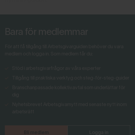
nytta av guiden.
Bara för medlemmar
För att få tillgång till Arbetsgivarguiden behöver du vara
medlem och logga in. Som medlem får du:
Stöd i arbetsgivarfrågor av våra experter
Tillgång till praktiska verktyg och steg-för-steg-guider
Branschanpassade kollektivavtal som underlättar för
dig
Nyhetsbrevet Arbetsgivarnytt med senaste nytt inom
arbetsrätt
Bli medlem
Logga in