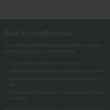
din sida mot en annan anställning som
arbetstagaren har eller avser att åta sig.
Bara för medlemmar
För att få tillgång till Arbetsgivarguiden behöver du vara
medlem och logga in. Som medlem får du:
Stöd i arbetsgivarfrågor av våra experter
Tillgång till praktiska verktyg och steg-för-steg-guider
Branschanpassade kollektivavtal som underlättar för
dig
Nyhetsbrevet Arbetsgivarnytt med senaste nytt inom
arbetsrätt