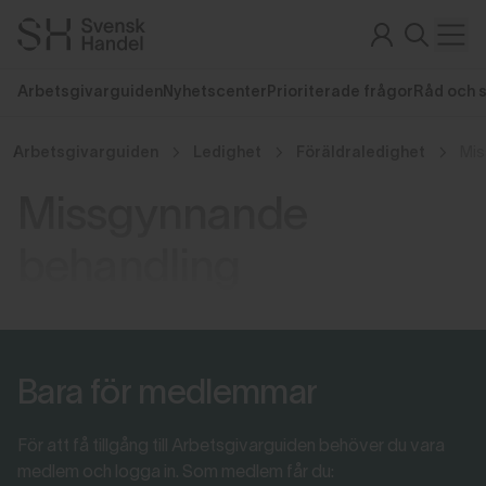
Arbetsgivarguiden
Nyhetscenter
Prioriterade frågor
Råd och 
Arbetsgivarguiden
Ledighet
Föräldraledighet
Mis
Missgynnande
behandling
Bara för medlemmar
För att få tillgång till Arbetsgivarguiden behöver du vara
medlem och logga in. Som medlem får du: