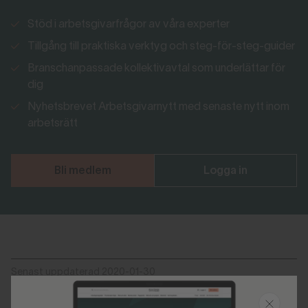
Stöd i arbetsgivarfrågor av våra experter
Tillgång till praktiska verktyg och steg-för-steg-guider
Branschanpassade kollektivavtal som underlättar för
dig
Nyhetsbrevet Arbetsgivarnytt med senaste nytt inom
arbetsrätt
Bli medlem
Logga in
Senast uppdaterad 2020-01-30