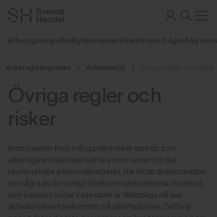
Arbetsgivarguiden
Nyhetscenter
Prioriterade frågor
Råd och 
Arbetsgivarguiden
Arbetsmiljö
Övriga regler och risker
Övriga regler och
risker
Inom handeln finns många olika risker som du som
arbetsgivare behöver hantera inom ramen för det
systematiska arbetsmiljöarbetet. Här hittar du information
om några av de vanligt förekommande riskerna. Reglerna
som beskrivs under varje rubrik är tillämpliga då den
aktuella risken förekommer på arbetsplatsen. Detta är