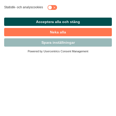
Kontakta Svensk Handel
Vi finns här för dig som medlem
Arbetsrätt och personalfrågor