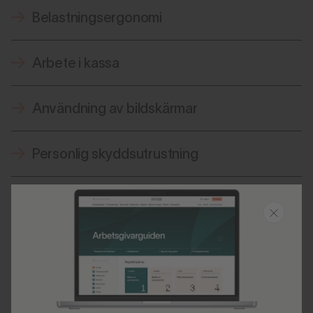
Belastningsergonomi
Arbete i kassa
Användning av bildskärmar
Personlig skyddsutrustning
Arbetsutrustning och maskiner
Stegar och arbetsbockar
Truckar och lyftanordningar