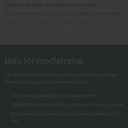
Här kan du läsa om totalförsvaret och
totalförsvarsplikt och vad krigsplacering enligt
lag och med stöd av anställningsavtalet
innebär.
Bara för medlemmar
För att få tillgång till Arbetsgivarguiden behöver du vara
medlem och logga in. Som medlem får du:
Stöd i arbetsgivarfrågor av våra experter
Tillgång till praktiska verktyg och steg-för-steg-guider
Branschanpassade kollektivavtal som underlättar för
dig