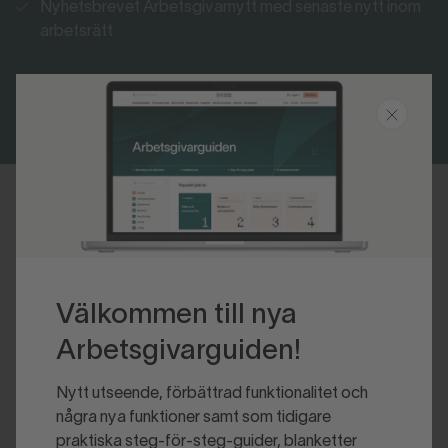
Nyhetsbrevet Arbetsgivarnytt med senaste nytt inom
arbetsrätt
Bli medlem
Logga in
Senast uppdaterad 2024-09-05
Välkommen till nya
Arbetsgivarguiden!
Nytt utseende, förbättrad funktionalitet och
några nya funktioner samt som tidigare
praktiska steg-för-steg-guider, blanketter