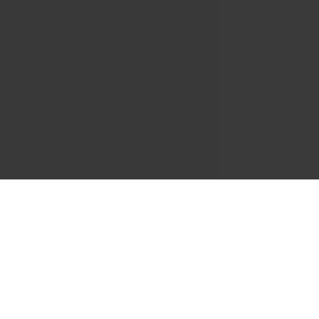
Kontakta Svensk Han