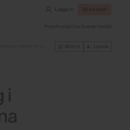
Logga in
Bli medlem
Press
Kontakt
Om Svensk Handel
Nya regler för att underlätta återgång i arbete för sjukskrivna
Skriv ut
Lyssna
 i
vna