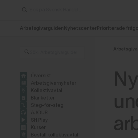
Arbetsgivarguiden
Nyhetscenter
Prioriterade fråg
Arbetsgiva
Nya
Översikt
Arbetsgivarnyheter
Kollektivavtal
un
Blanketter
Steg-för-steg
AJOUR
ar
SH Play
Kurser
Beställ kollektivavtal