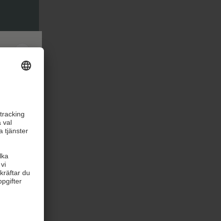
mt som