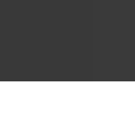
Kontakta Svensk Han