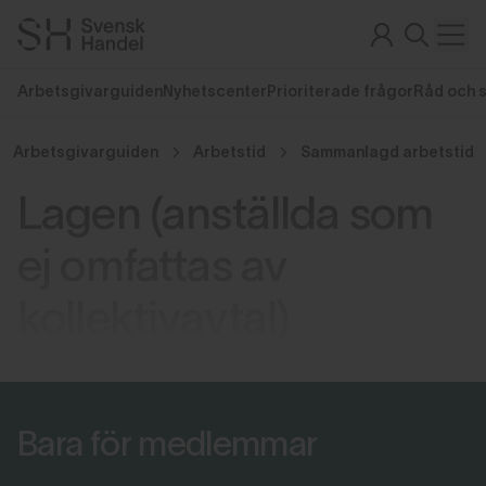
Arbetsgivarguiden
Nyhetscenter
Prioriterade frågor
Råd och 
Arbetsgivarguiden
Arbetstid
Sammanlagd arbetstid
Lagen (anställda som
ej omfattas av
kollektivavtal)
Bara för medlemmar