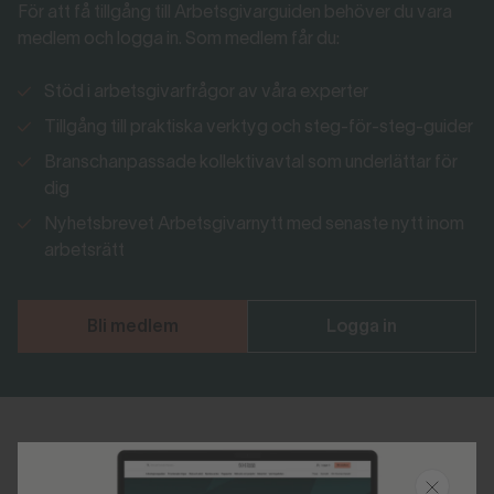
För att få tillgång till Arbetsgivarguiden behöver du vara
medlem och logga in. Som medlem får du:
Stöd i arbetsgivarfrågor av våra experter
Tillgång till praktiska verktyg och steg-för-steg-guider
Branschanpassade kollektivavtal som underlättar för
dig
Nyhetsbrevet Arbetsgivarnytt med senaste nytt inom
arbetsrätt
Bli medlem
Logga in
Senast uppdaterad 2026-06-02