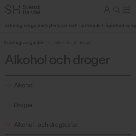
Arbetsgivarguiden
Nyhetscenter
Prioriterade frågor
Råd och 
Arbetsgivarguiden
Alkohol och droger
Alkohol och droger
Alkohol
Droger
Alkohol- och drogtester