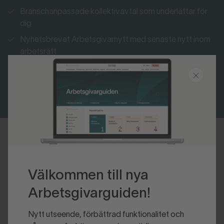
Branschanpassade kollektivavtal som underlättar för
dig
Nyhetsbrevet Arbetsgivarnytt med senaste nytt inom
arbetsrätt
Bli medlem
Logga in
Senast uppdaterad 2018-03-14
Välkommen till nya
Arbetsgivarguiden!
Nytt utseende, förbättrad funktionalitet och