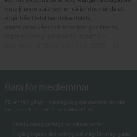
komma överens om lönen. Många företag inom
detaljhandelsbranschen väljer dock ändå att
utgå ifrån Detaljhandelsavtalets
minimilönenivåer och löneökningar. Nedan
följer en övergripande information om
lönenivåerna för perioden 1 april 2026 – 31
mars 2027.
Bara för medlemmar
För att få tillgång till Arbetsgivarguiden behöver du vara
medlem och logga in. Som medlem får du:
Stöd i arbetsgivarfrågor av våra experter
Tillgång till praktiska verktyg och steg-för-steg-guider