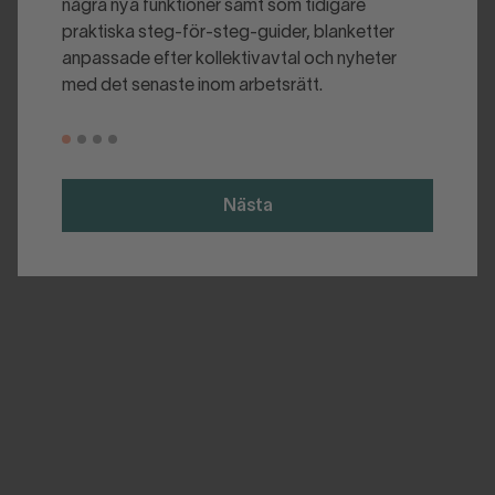
några nya funktioner samt som tidigare
praktiska steg-för-steg-guider, blanketter
anpassade efter kollektivavtal och nyheter
med det senaste inom arbetsrätt.
Nästa