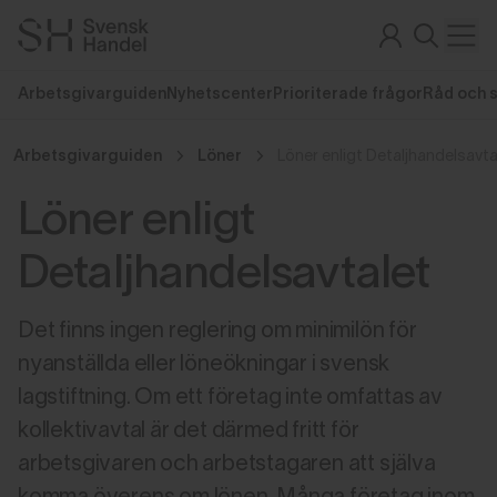
Arbetsgivarguiden
Nyhetscenter
Prioriterade frågor
Råd och 
Arbetsgivarguiden
Löner
Löner enligt Detaljhandelsavta
Löner enligt
Detaljhandelsavtalet
Det finns ingen reglering om minimilön för
nyanställda eller löneökningar i svensk
lagstiftning. Om ett företag inte omfattas av
kollektivavtal är det därmed fritt för
arbetsgivaren och arbetstagaren att själva