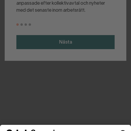
anpassade efter kollektivavtal och nyheter
med det senaste inom arbetsrätt.
Nästa