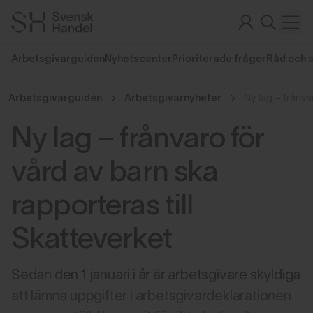
Arbetsgivarguiden
Nyhetscenter
Prioriterade frågor
Råd och 
Arbetsgivarguiden
Arbetsgivarnyheter
Ny lag – frånvaro för
vård av barn ska
rapporteras till
Skatteverket
Sedan den 1 januari i år är arbetsgivare skyldiga
att lämna uppgifter i arbetsgivardeklarationen