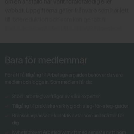
om en anställd har varit föräldraledig eller
vabbat. Uppgifterna gäller frånvaro som har lett
till lönereduktion och som kan ge rätt till
föräldrapenning eller tillfällig föräldrapenning.
Bara för medlemmar
För att få tillgång till Arbetsgivarguiden behöver du vara
medlem och logga in. Som medlem får du:
Stöd i arbetsgivarfrågor av våra experter
Tillgång till praktiska verktyg och steg-för-steg-guider
Branschanpassade kollektivavtal som underlättar för
dig
Nyhetsbrevet Arbetsgivarnytt med senaste nytt inom