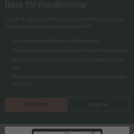
Bara för medlemmar
För att få tillgång till Arbetsgivarguiden behöver du vara
medlem och logga in. Som medlem får du:
Stöd i arbetsgivarfrågor av våra experter
Tillgång till praktiska verktyg och steg-för-steg-guider
Branschanpassade kollektivavtal som underlättar för
dig
Nyhetsbrevet Arbetsgivarnytt med senaste nytt inom
arbetsrätt
Bli medlem
Logga in