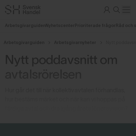
Arbetsgivarguiden
Nyhetscenter
Prioriterade frågor
Råd och 
Arbetsgivarguiden
Arbetsgivarnyheter
Nytt poddavsni
Nytt poddavsnitt om
avtalsrörelsen
Hur går det till när kollektivavtalen förhandlas,
hur bestäms märket och när kan vi hoppas på
färdiga avtal och dra igång årets lönerevision?