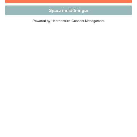
Kontakta Svensk Handel
Vi finns här för dig som medlem
Arbetsrätt och personalfrågor
Medlemskap
Affärsjuridik
Säkerhet och Varningslistan